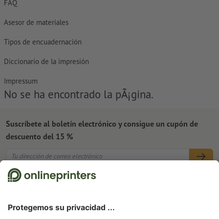
FAQ
Asesor de materiales
Tipos de encuadernación
Diccionario de la impresión
Impressum
No se ha encontrado la pÃ¡gina.
Suscríbete al boletín electrónico y consigue un cupón de
descuento del 15 %
Nosotros
Empresa
Servicios