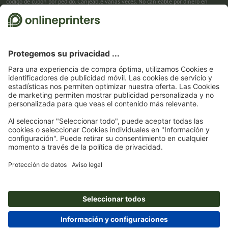
código de cupón por pedido. Canjeable varias veces. No canjeable por dinero en
efectivo. No acumulable con otras promociones. La promoción es válida hasta el
31/08/2026 inclusive.
2
Primero recibes un correo electrónico en el que puedes confirmar tu suscripción al
boletín haciendo clic. Entonces te enviamos el código de descuento y, en el futuro,
nuestro boletín. Por supuesto, te puedes dar de baja en cualquier momento. Importe
máximo del descuento: 150 € del valor del pedido (sin IVA). Canjeable sólo una vez.
Sin pedido mínimo. No canjeable por dinero en efectivo. No acumulable con otras
promociones ni códigos de descuento.
La validez del cupón es de seis semanas tras
la recepción.
3
Solo necesitas introducir el código de cupón CALENDARS10-26 en el campo de la
cesta, y ahorra en productos seleccionados. Sin pedido mínimo. Canjeable varias
veces. No canjeable por dinero en efectivo. No acumulable con otras promociones.
La promoción es válida hasta el 31/08/2026 inclusive.
4
Solo necesitas introducir el código de cupón en el campo de la cesta, y ahorra en
productos seleccionados. Sin pedido mínimo. Canjeable varias veces. No canjeable
por dinero en efectivo. No acumulable con otras promociones. La promoción es
válida hasta el 31/08/2026 inclusive.