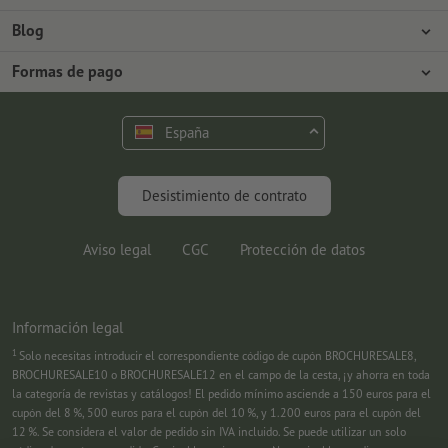
Prensa
Formas de pago
Blog
Empleo y carrera
Envío
Tutoriales de Photoshop
Formas de pago
Protección del medio ambiente
Reclamación
Tutoriales de InDesign
Pago anticipado
Contacto
España
Programa Premium
Fuentes y Herramientas
FAQ
Marketing
Desistimiento de contrato
Aviso legal
CGC
Protección de datos
Información legal
1
Solo necesitas introducir el correspondiente código de cupón BROCHURESALE8,
BROCHURESALE10 o BROCHURESALE12 en el campo de la cesta, ¡y ahorra en toda
la categoría de revistas y catálogos! El pedido mínimo asciende a 150 euros para el
cupón del 8 %, 500 euros para el cupón del 10 %, y 1.200 euros para el cupón del
12 %. Se considera el valor de pedido sin IVA incluido. Se puede utilizar un solo