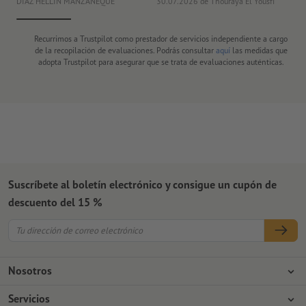
DIAZ HELLIN MANZANEQUE
30.07.2026
de Thouraya El Yousfi
Or
Recurrimos a Trustpilot como prestador de servicios independiente a cargo
de la recopilación de evaluaciones. Podrás consultar
aquí
las medidas que
adopta Trustpilot para asegurar que se trata de evaluaciones auténticas.
Suscríbete al boletín electrónico y consigue un cupón de
descuento del 15 %
Nosotros
Empresa
Servicios