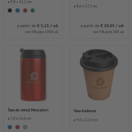
⌀ 9,8 x 12,2 cm
⌀ 8,0 x 17,3 cm
a partir de
€ 5,15 / ud.
a partir de
€ 10,05 / ud.
con IVA para 1000 ud.
con IVA para 500 ud.
Taza de metal Moncalieri
Vaso Andenne
⌀ 7,0 x 14,0 cm
⌀ 9,0 x 12,0 cm