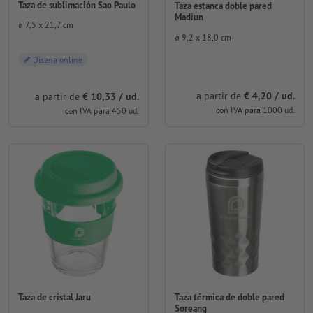
Taza de sublimación Sao Paulo
Taza estanca doble pared
Madiun
⌀ 7,5 x 21,7 cm
⌀ 9,2 x 18,0 cm
Diseña online
a partir de
€ 4,20 / ud.
a partir de
€ 10,33 / ud.
con IVA para 1000 ud.
con IVA para 450 ud.
Taza térmica de doble pared
Taza de cristal Jaru
Soreang