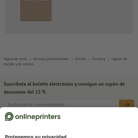
Página de inicio
Artículos promocionales
Oficina
Escritura
Lápices de
escribir y de colores
Suscríbete al boletín electrónico y consigue un cupón de
descuento del 15 %
Nosotros
Empresa
Servicios