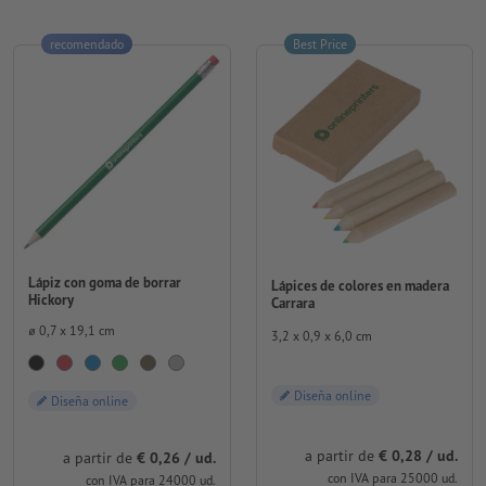
recomendado
Best Price
Lápiz con goma de borrar
Lápices de colores en madera
Hickory
Carrara
⌀ 0,7 x 19,1 cm
3,2 x 0,9 x 6,0 cm
Diseña online
Diseña online
a partir de
€ 0,28 / ud.
a partir de
€ 0,26 / ud.
con IVA para 25000 ud.
con IVA para 24000 ud.