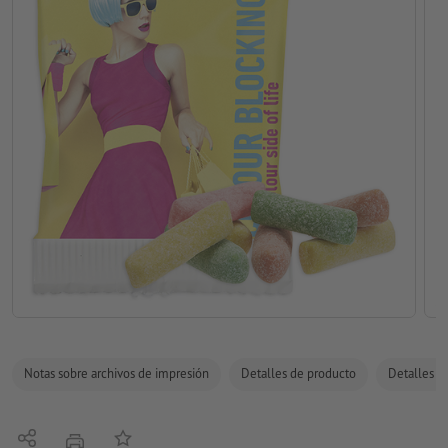
Notas sobre archivos de impresión
Detalles de producto
Detalles de
Compartir
Añadir a lista de favoritos
imprimir