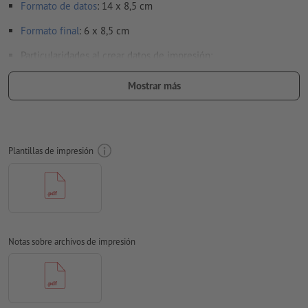
Formato de datos
: 14 x 8,5 cm
Formato
final
: 6 x 8,5 cm
Particularidades al crear datos de impresión:
Las declaraciones obligatorias por ley como contenido,
Mostrar más
fecha de caducidad mínima y fabricante/responsable(s) de la
comercialización se agregan de manera automática durante
el proceso de producción.
Ten en cuenta las áreas
identificadas en la ficha de datos y en la plantilla de
Plantillas de impresión
impresión
respeta las
disposiciones legales relativas a embalajes impresos para
alimentos
Por favor, elimina el contorno de troquelado de la plantilla
Notas sobre archivos de impresión
de descarga antes de generar tus datos de impresión.
Resolución:
300 dpi
Las fuentes
han de estar completamente incrustadas o