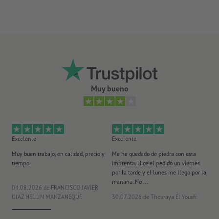
Ingredientes Minicaramelos masticables HITSCHIES Sauer MIX
:
azúcar, jarabe de glucosa, dextrosa, grasa de palma, zumo de
fruta procedente de concentrados de zumo de fruta (5%)
(manzana, melocotón, limón, fresa, frambuesa), gelatina (bovina),
acidulante (ácido málico, ácido láctico, ácido cítrico), almidón
modificado, estabilizador (goma arábiga), aromas, emulgente
(lecitinas), colorante (curcumina, carmines, azul brillante FCF).
Muy bueno
Valores nutricionales Minicaramelos masticables HITSCHIES
Sauer MIX por 100 g
: valor energético 1713 kJ / 405 kcal;
grasas 5,7 g; de las cuales saturadas 3,2 g; hidratos de carbono
84 g; de los cuales azúcares 67 g; proteínas 1,7 g; sal 0,07 g.
Excelente
Excelente
Ex
Embalaje: funda de cartón/papel
Muy buen trabajo, en calidad, precio y
Me he quedado de piedra con esta
Se
tiempo
imprenta. Hice el pedido un viernes
pl
por la tarde y el lunes me llego por la
manana. No ...
04.08.2026
de FRANCISCO JAVIER
29
DIAZ HELLIN MANZANEQUE
30.07.2026
de Thouraya El Yousfi
Or