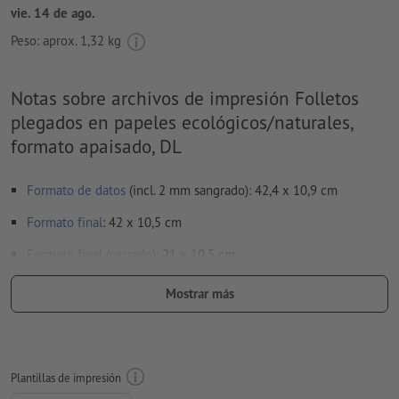
vie. 14 de ago.
Peso: aprox.
1,32 kg
Notas sobre archivos de impresión Folletos
plegados en papeles ecológicos/naturales,
formato apaisado, DL
Formato de datos
(incl. 2 mm sangrado): 42,4 x 10,9 cm
Formato
final
: 42 x 10,5 cm
Formato final (cerrado)
: 21 x 10,5 cm
Particularidades al crear datos de impresión:
Mostrar más
Por favor, no nos envíes páginas sueltas. Envíanos el anverso
y el reverso de tu diseño con su montaje final. Es decir, dos
páginas listas para imprimir - véase la ficha de datos
Plantillas de impresión
no revisamos las
líneas de plegado