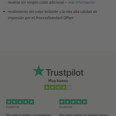
Modo de color:
CMYK, FOGRA51 (PSO Coated v3) para papeles
neutros sin ningún coste adicional –
más información
estucados, FOGRA52 (PSO Uncoated v3 FOGRA52) para papel
rendimiento del color brillante y la más alta calidad de
no cuché
impresión por el ProcessStandard Offset
No corregimos las
faltas de ortografía y de sintaxis
No corregimos los
ajustes de sobreimpresión
Los
comentarios
serán eliminados y no se imprimen
El contenido en los
campos de formulario
se imprime
¿Cómo creo archivos de impresión correctamente?
Muy bueno
Excelente
Excelente
Ex
Me urgía el pedido y la verdad que
Muy buen trabajo, en calidad, precio y
Me