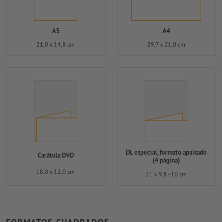
A5
A4
21,0 x 14,8 cm
29,7 x 21,0 cm
DL especial, formato apaisado
Carátula DVD
(4 página)
18,0 x 12,0 cm
21 x 9,8 - 10 cm