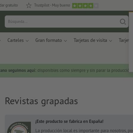
dar gratuito
Trustpilot - Muy bueno
Carteles
Gran formato
Tarjetas de visita
Tarjeta
rano seguimos aquí:
disponibles como siempre y sin parar la producción.
Revistas grapadas
¡Este producto se fabrica en España!
La producción local es importante para nosotros, p