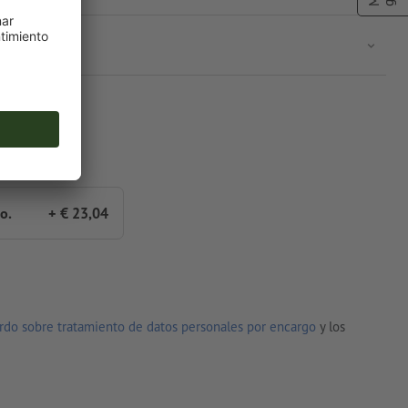
o.
+ € 23,04
rdo sobre tratamiento de datos personales por encargo
y los