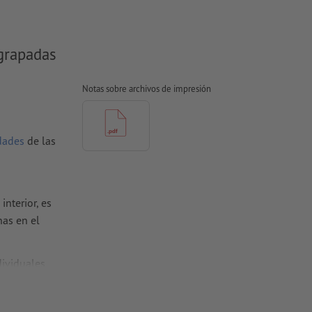
 grapadas
Notas sobre archivos de impresión
idades
de las
nterior, es
nas en el
dividuales
s dobles,