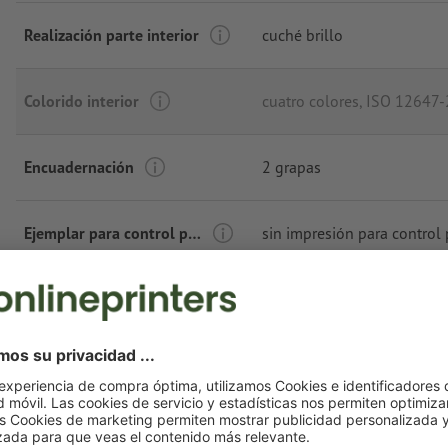
Realización parte interior
cuché brillo
Colorido interior
cuatro colores
, ISO 12647-
Encuadernación
2 grapas
Ejemplar para control previo
sin impresión para control 
Prueba de color de portada
sin revisión de título
Con agujeros
sin agujeros
Agrupación
sin agrupación