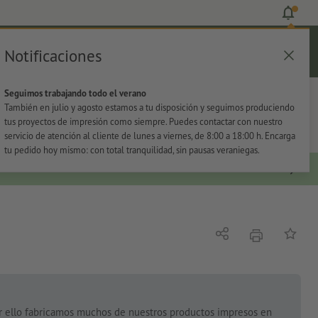
Notificaciones
Iniciar sesión
Ayuda
Lista de favoritos
Cesta
Seguimos trabajando todo el verano
s
Oficina
Adhesivos
También en julio y agosto estamos a tu disposición y seguimos produciendo
tus proyectos de impresión como siempre. Puedes contactar con nuestro
servicio de atención al cliente de lunes a viernes, de 8:00 a 18:00 h. Encarga
tu pedido hoy mismo: con total tranquilidad, sin pausas veraniegas.
imprimir
Compartir
Añadir a
or ello fabricamos muchos de nuestros productos impresos en