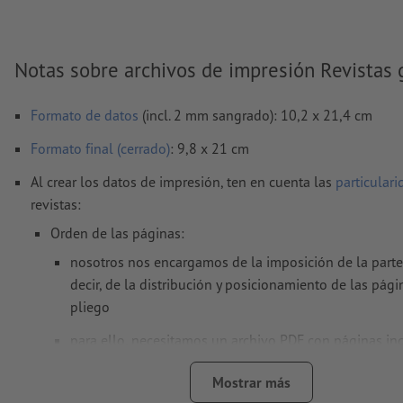
Notas sobre archivos de impresión Revistas
Formato de datos
(incl. 2 mm sangrado): 10,2 x 21,4 cm
Formato final (cerrado)
: 9,8 x 21 cm
Al crear los datos de impresión, ten en cuenta las
particular
revistas:
Orden de las páginas:
nosotros nos encargamos de la imposición de la parte i
decir, de la distribución y posicionamiento de las pági
pliego
para ello, necesitamos un archivo PDF con páginas in
consecutivas
Mostrar más
si en el programa de maquetación trabajas con página