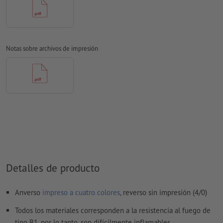
Modo de color:
CMYK, FOGRA51 (PSO Coated v3)
No corregimos las
faltas de ortografía y de sintaxis
No corregimos los
ajustes de sobreimpresión
Notas sobre archivos de impresión
Los
comentarios
serán eliminados y no se imprimen
El contenido en los
campos de formulario
se imprime
¿Cómo creo archivos de impresión correctamente?
Detalles de producto
Anverso
impreso a cuatro colores
, reverso sin impresión (4/0)
Todos los materiales corresponden a la resistencia al fuego de
tipo B1, por lo tanto, son difícilmente inflamables.