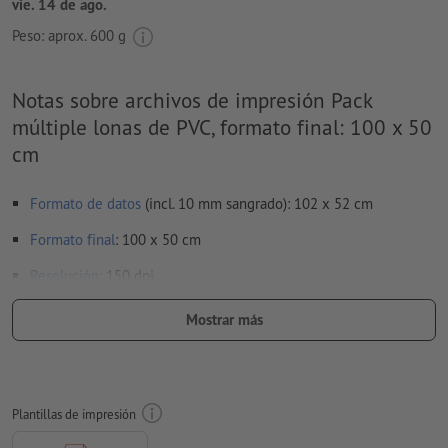
vie. 14 de ago.
Peso: aprox.
600 g
Notas sobre archivos de impresión Pack
múltiple lonas de PVC, formato final: 100 x 50
cm
Formato de datos
(incl. 10 mm sangrado): 102 x 52 cm
Formato
final
: 100 x 50 cm
Resolución:
150 dpi
Aplicar a todo el perímetro 10 mm
sangrado
, las informaciones
Mostrar más
importantes deben tener al menos 50 mm de separación
respecto del borde del formato final
Las fuentes
han de estar completamente incrustadas o
Plantillas de impresión
convertidas en curvas