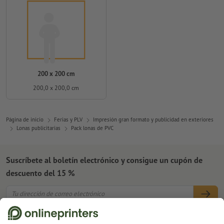
200 x 200 cm
200,0 x 200,0 cm
Página de inicio
Ferias y PLV
Impresión gran formato y publicidad en exteriores
Lonas publicitarias
Pack lonas de PVC
Suscríbete al boletín electrónico y consigue un cupón de
descuento del 15 %
Nosotros