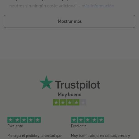
neutros sin ningún coste adicional –
más información
cuanto más alto el gramaje, más elevadas la resistencia y la
Mostrar más
opacidad del papel
para flyers con un «algo más»: descubre nuestros
flyers con
acabado
Muy bueno
Excelente
Excelente
Ex
Me urgía el pedido y la verdad que
Muy buen trabajo, en calidad, precio y
Me