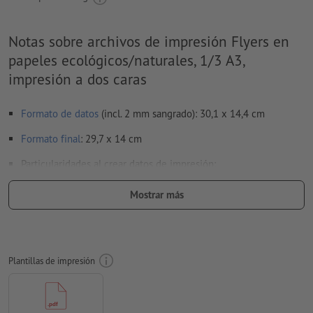
Notas sobre archivos de impresión Flyers en
papeles ecológicos/naturales, 1/3 A3,
impresión a dos caras
Formato de datos
(incl. 2 mm sangrado): 30,1 x 14,4 cm
Formato
final
: 29,7 x 14 cm
Particularidades al crear datos de impresión:
Los datos de impresión se pueden crear en formato vertical
Mostrar más
o apaisado. Adapta tus datos de impresión según
corresponda.
para que el motivo no se vea cabeza abajo en el producto
impreso acabado, se deberá tener cuidado con la
Plantillas de impresión
dirección de lectura
en los datos de impresión
Resolución:
300 dpi