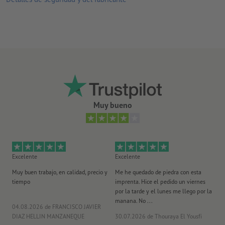
¿Cómo creo archivos de impresión correctamente?
Muy bueno
Excelente
Excelente
Ex
Muy buen trabajo, en calidad, precio y
Me he quedado de piedra con esta
Se
tiempo
imprenta. Hice el pedido un viernes
pl
por la tarde y el lunes me llego por la
manana. No ...
04.08.2026
de FRANCISCO JAVIER
29
DIAZ HELLIN MANZANEQUE
30.07.2026
de Thouraya El Yousfi
Or