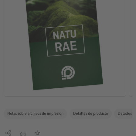
Notas sobre archivos de impresión
Detalles de producto
Detalles de
Compartir
Añadir a lista de favoritos
imprimir