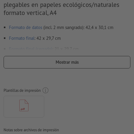
plegables en papeles ecológicos/naturales
formato vertical, A4
Formato de datos
(incl. 2 mm sangrado): 42,4 x 30,1 cm
Formato
final
: 42 x 29,7 cm
Formato final (cerrado)
: 21 x 29,7 cm
Particularidades al crear datos de impresión:
Mostrar más
Por favor, no nos envíes páginas sueltas. Envíanos el anverso
y el reverso de tu diseño con su montaje final. Es decir, dos
páginas listas para imprimir - véase la ficha de datos
Plantillas de impresión
no revisamos las
líneas de plegado
no siempre podemos tener en cuenta la
dirección de la fibra
para que el motivo no se vea cabeza abajo en el producto
impreso acabado, se deberá tener cuidado con la
dirección de lectura
en los datos de impresión
Notas sobre archivos de impresión