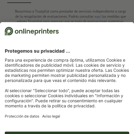
Recurrimos a Trustpilot como prestador de servicios independiente a cargo
de la recopilación de evaluaciones. Podrás consultar
aquí
las medidas que
adopta Trustpilot para asegurar que se trata de evaluaciones auténticas.
Página de inicio
Tarjetas plegables
Tarjetas plegables en papeles
ecológicos/naturales
Tarjetas plegables en papeles ecológicos/naturales formato
vertical, A4
Suscríbete al boletín electrónico y consigue un cupón de
descuento del 15 %
Nosotros
Empresa
Servicios