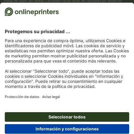
código de cupón por pedido. Canjeable varias veces. No canjeable por dinero en
efectivo. No acumulable con otras promociones. La promoción es válida hasta el
31/08/2026 inclusive.
2
Primero recibes un correo electrónico en el que puedes confirmar tu suscripción al
boletín haciendo clic. Entonces te enviamos el código de descuento y, en el futuro,
nuestro boletín. Por supuesto, te puedes dar de baja en cualquier momento. Importe
máximo del descuento: 150 € del valor del pedido (sin IVA). Canjeable sólo una vez.
Sin pedido mínimo. No canjeable por dinero en efectivo. No acumulable con otras
promociones ni códigos de descuento.
La validez del cupón es de seis semanas tras
la recepción.
3
Solo necesitas introducir el código de cupón CALENDARS10-26 en el campo de la
cesta, y ahorra en productos seleccionados. Sin pedido mínimo. Canjeable varias
veces. No canjeable por dinero en efectivo. No acumulable con otras promociones.
La promoción es válida hasta el 31/08/2026 inclusive.
4
Solo necesitas introducir el código de cupón en el campo de la cesta, y ahorra en
productos seleccionados. Sin pedido mínimo. Canjeable varias veces. No canjeable
por dinero en efectivo. No acumulable con otras promociones. La promoción es
válida hasta el 31/08/2026 inclusive.