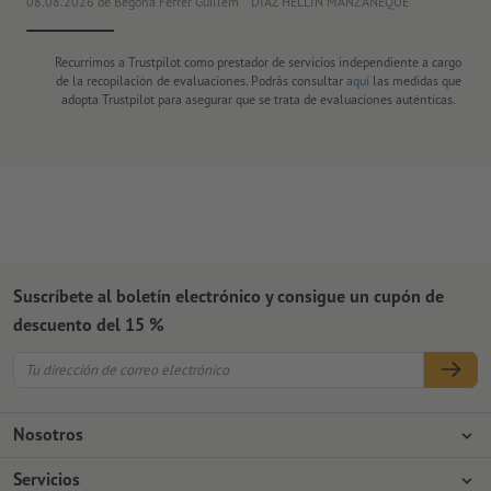
08.08.2026
de Begoña Ferrer Guillem
DIAZ HELLIN MANZANEQUE
30
Recurrimos a Trustpilot como prestador de servicios independiente a cargo
de la recopilación de evaluaciones. Podrás consultar
aquí
las medidas que
adopta Trustpilot para asegurar que se trata de evaluaciones auténticas.
Suscríbete al boletín electrónico y consigue un cupón de
descuento del 15 %
Nosotros
Empresa
Servicios