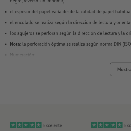
negro, reverso sin imprimir)
el espesor del papel varía desde la calidad de papel habitu
el encolado se realiza según la dirección de lectura y orien
los agujeros se perforan según la dirección de lectura y la 
Nota:
la perforación óptima se realiza según norma DIN (ISO
Numeración:
tamaño del campo de numeración: mín. 24 x 6 mm
Mostra
distancia con respecto al borde: mín. 5 mm
tamaño de fuente: 12 pt
color de fuente: negro
formato: secuencia numérica de seis cifras, sin letras ni c
posición: a elección; numeración correlativa, disposición 
Excelente
Exc
orientación: horizontal o vertical