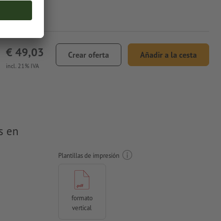
€ 49,03
Crear oferta
Añadir a la cesta
incl. 21% IVA
s en
Plantillas de impresión
formato
vertical