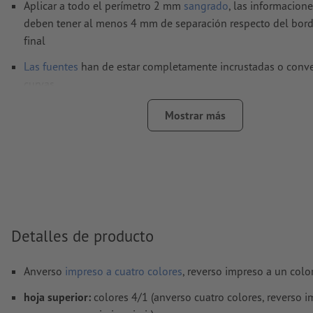
Aplicar a todo el perímetro 2 mm
sangrado
, las informacion
deben tener al menos 4 mm de separación respecto del bord
final
Las fuentes
han de estar completamente incrustadas o conve
curvas
Modo de color:
CMYK, FOGRA52 (PSO Uncoated v3 FOGRA52)
Mostrar más
no cuché
No corregimos las
faltas de ortografía y de sintaxis
No corregimos los
ajustes de sobreimpresión
Los
comentarios
serán eliminados y no se imprimen
El contenido en los
campos de formulario
se imprime
Detalles de producto
¿Cómo creo archivos de impresión correctamente?
Anverso
impreso a cuatro colores
, reverso impreso a un color
hoja superior:
colores 4/1 (anverso cuatro colores, reverso 