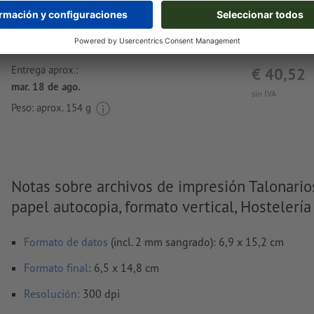
Entrega aprox.:
€ 40,52
mar. 18 de ago.
sin IVA
Peso: aprox.
154 g
Notas sobre archivos de impresión Talonario
papel autocopia, formato vertical, Hostelería
Formato de datos
(incl. 2 mm sangrado): 6,9 x 15,2 cm
Formato
final
: 6,5 x 14,8 cm
Resolución:
300 dpi