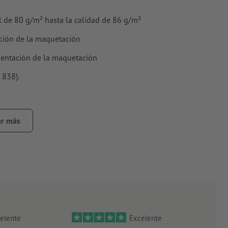
al de 80 g/m² hasta la calidad de 86 g/m²
tación de la maquetación
orientación de la maquetación
 838).
r más
aracteres especiales
a una cara
elente
Excelente