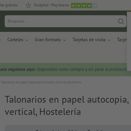
dar gratuito
Trustpilot - Muy bueno
Carteles
Gran formato
Tarjetas de visita
Tarjeta
rano seguimos aquí:
disponibles como siempre y sin parar la producción.
Talonarios en papel autocopia, formato vertical, Hostelería
Talonarios en papel autocopia,
vertical, Hostelería