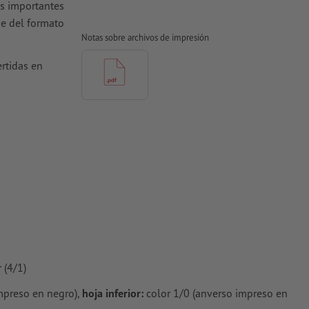
es importantes
e del formato
Notas sobre archivos de impresión
rtidas en
 para papel
 (4/1)
impreso en negro),
hoja inferior:
color 1/0 (anverso impreso en