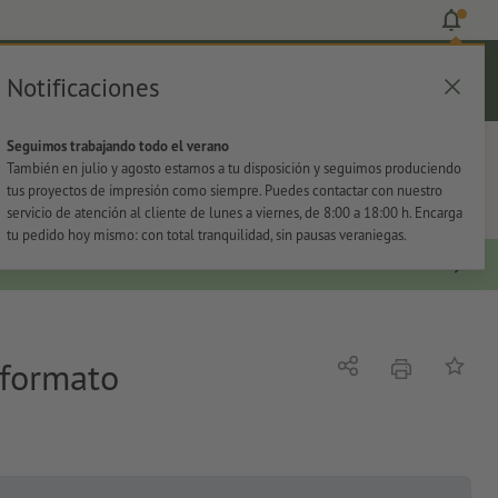
Notificaciones
Iniciar sesión
Ayuda
Lista de favoritos
Cesta
Seguimos trabajando todo el verano
s
Oficina
Adhesivos
También en julio y agosto estamos a tu disposición y seguimos produciendo
tus proyectos de impresión como siempre. Puedes contactar con nuestro
servicio de atención al cliente de lunes a viernes, de 8:00 a 18:00 h. Encarga
tu pedido hoy mismo: con total tranquilidad, sin pausas veraniegas.
 formato
imprimir
Compartir
Añadir a