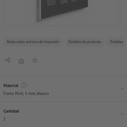
Notas sobre archivos de impresión
Detalles de producto
Detalles de
Compartir
Añadir a lista de favoritos
imprimir
Material
Forex Print, 5 mm, blanco
Cantidad
1