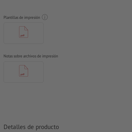
Aplicar a todo el perímetro 10 mm
sangrado
, las informaciones
importantes deben tener al menos 4 mm de separación
Plantillas de impresión
respecto del borde del formato final
Las fuentes
han de estar completamente incrustadas o
convertidas en curvas
Modo de color:
CMYK, FOGRA51 (PSO Coated v3) para papeles
estucados
Notas sobre archivos de impresión
No corregimos las
faltas de ortografía y de sintaxis
No corregimos los
ajustes de sobreimpresión
Los
comentarios
serán eliminados y no se imprimen
El contenido en los
campos de formulario
se imprime
¿Cómo creo archivos de impresión correctamente?
Detalles de producto