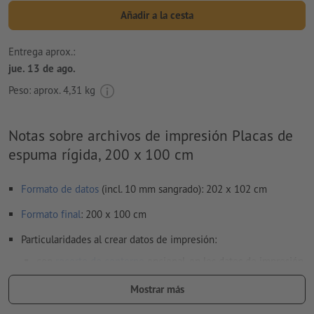
Añadir a la cesta
Entrega aprox.:
jue. 13 de ago.
Peso: aprox.
4,31 kg
Notas sobre archivos de impresión Placas de
espuma rígida, 200 x 100 cm
Formato de datos
(incl. 10 mm sangrado): 202 x 102 cm
Formato
final
: 200 x 100 cm
Particularidades al crear datos de impresión:
con
recorte de contorno
opcional, en los datos de impresión
se debe crear un contorno de corte adicional
Mostrar más
Resolución:
150 dpi