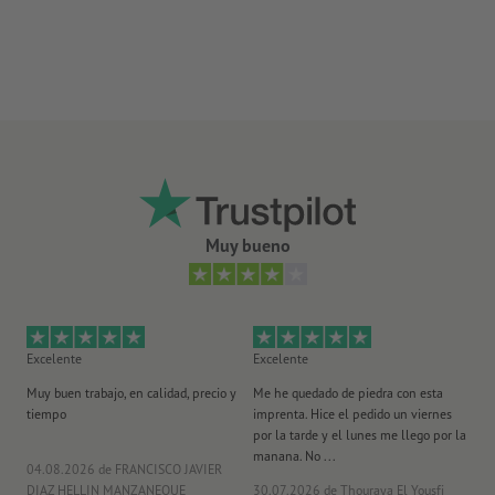
Muy bueno
Excelente
Excelente
Ex
Muy buen trabajo, en calidad, precio y
Me he quedado de piedra con esta
Se
tiempo
imprenta. Hice el pedido un viernes
pl
por la tarde y el lunes me llego por la
manana. No ...
04.08.2026
de FRANCISCO JAVIER
29
DIAZ HELLIN MANZANEQUE
30.07.2026
de Thouraya El Yousfi
Or