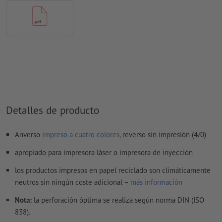
El contenido en los
campos de formulario
se imprime
¿Cómo creo archivos de impresión correctamente?
Detalles de producto
Anverso
impreso a cuatro colores
, reverso sin impresión (4/0)
apropiado para impresora láser o impresora de inyección
los productos impresos en papel reciclado son climáticamente
neutros sin ningún coste adicional –
más información
Nota:
la perforación óptima se realiza según norma DIN (ISO
838).