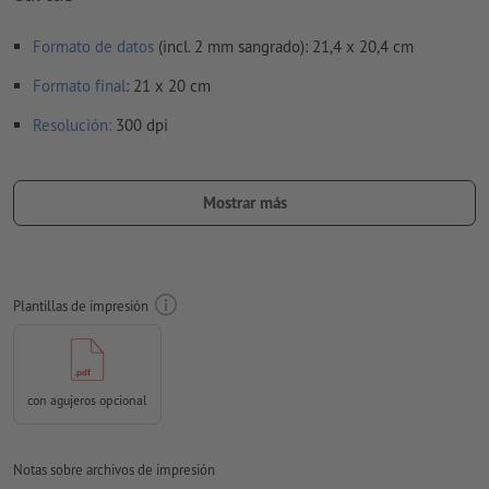
Formato de datos
(incl. 2 mm sangrado): 21,4 x 20,4 cm
Formato
final
: 21 x 20 cm
Resolución:
300 dpi
Aplicar a todo el perímetro 2 mm
sangrado
, las informaciones
importantes deben tener al menos 4 mm de separación
Mostrar más
respecto del borde del formato final
Las fuentes
han de estar completamente incrustadas o
convertidas en curvas
Plantillas de impresión
Modo de color:
CMYK, FOGRA52 (PSO Uncoated v3 FOGRA52)
para papel no cuché
No corregimos las
faltas de ortografía y de sintaxis
con agujeros opcional
No corregimos los
ajustes de sobreimpresión
Los
comentarios
serán eliminados y no se imprimen
Notas sobre archivos de impresión