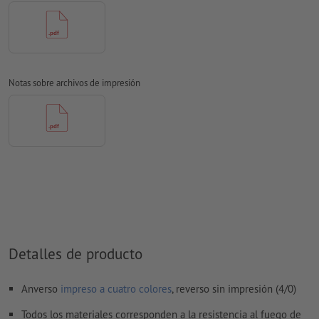
No corregimos las
faltas de ortografía y de sintaxis
No corregimos los
ajustes de sobreimpresión
Los
comentarios
serán eliminados y no se imprimen
Notas sobre archivos de impresión
El contenido en los
campos de formulario
se imprime
¿Cómo creo archivos de impresión correctamente?
Detalles de producto
Anverso
impreso a cuatro colores
, reverso sin impresión (4/0)
Todos los materiales corresponden a la resistencia al fuego de