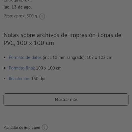
jue. 13 de ago.
Peso: aprox.
500 g
Notas sobre archivos de impresión Lonas de
PVC, 100 x 100 cm
Formato de datos
(incl. 10 mm sangrado): 102 x 102 cm
Formato
final
: 100 x 100 cm
Resolución:
150 dpi
Aplicar a todo el perímetro 10 mm
sangrado
, las informaciones
importantes deben tener al menos 50 mm de separación
Mostrar más
respecto del borde del formato final
Las fuentes
han de estar completamente incrustadas o
convertidas en curvas
Plantillas de impresión
Modo de color:
CMYK, FOGRA51 (PSO Coated v3)