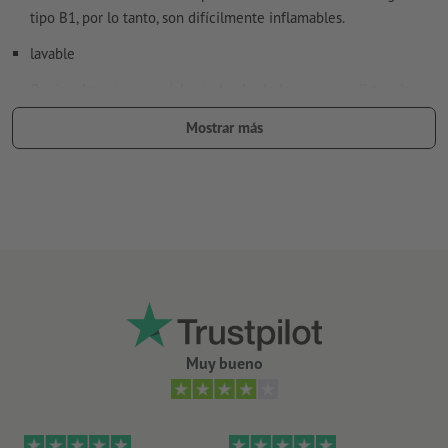
tipo B1, por lo tanto, son difícilmente inflamables.
lavable
Opcionalmente: con ojales todo alrededor, con una distancia
entre ellos de aproximadamente 50 cm. Dichos ojales
Mostrar más
posibilitan la fácil fijación de tu lona.
Los ojales se disponen según la dirección de lectura
Artículos adicionales opcionales: Correas de sujeción
según el tamaño de la lona recibes la cantidad de correas de
sujeción que necesites para una fijación segura
encontrarás más información sobre las correas de sujeción
en “Set de tensores >Más información”
Totalmente resistentes a la intemperie, por lo que se pueden
Muy bueno
utilizar en exteriores.
La clásica superficie publicitaria para andamios, vallas de obra,
barandas de puentes o cualquier tipo de verja.