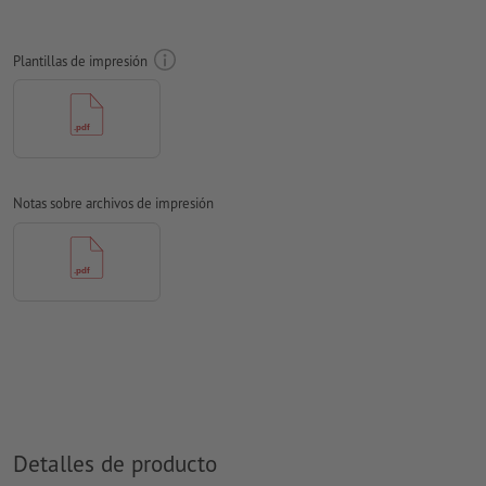
Las fuentes
han de estar completamente incrustadas o
convertidas en curvas
Plantillas de impresión
Modo de color:
CMYK, FOGRA51 (PSO Coated v3) para papeles
estucados, FOGRA52 (PSO Uncoated v3 FOGRA52) para papel
no cuché
No corregimos las
faltas de ortografía y de sintaxis
Notas sobre archivos de impresión
No corregimos los
ajustes de sobreimpresión
Los
comentarios
serán eliminados y no se imprimen
El contenido en los
campos de formulario
se imprime
¿Cómo creo archivos de impresión correctamente?
Detalles de producto