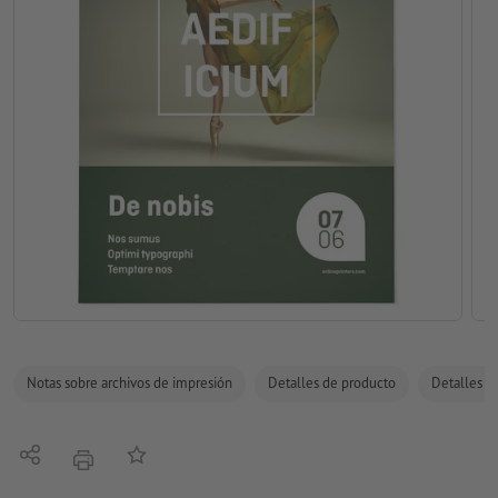
Notas sobre archivos de impresión
Detalles de producto
Detalles de
Compartir
Añadir a lista de favoritos
imprimir