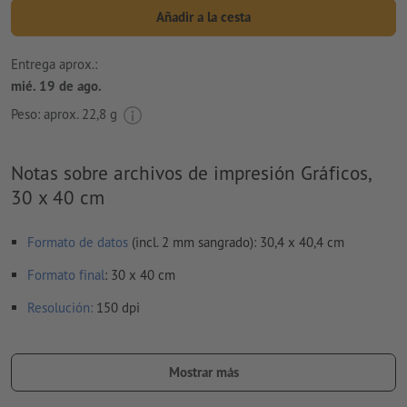
Añadir a la cesta
Entrega aprox.:
mié. 19 de ago.
Peso: aprox.
22,8 g
Notas sobre archivos de impresión Gráficos,
30 x 40 cm
Formato de datos
(incl. 2 mm sangrado): 30,4 x 40,4 cm
Formato
final
: 30 x 40 cm
Resolución:
150 dpi
Aplicar a todo el perímetro 2 mm
sangrado
, las informaciones
importantes deben tener al menos 4 mm de separación
Mostrar más
respecto del borde del formato final