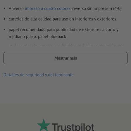
Anverso
impreso a cuatro colores
, reverso sin impresión (4/0)
carteles de alta calidad para uso en interiores y exteriores
papel recomendado para publicidad de exteriores a corto y
mediano plazo: papel blueback
las gotas de agua y otros líquidos resbalan como perlas por
la superficie
Mostrar más
el reverso azul es apenas translúcido y evita que se
transluzcan otros carteles sobre los que esté adherido
Detalles de seguridad y del fabricante
se puede pegar en húmedo sin problemas (pero no se
deberá remojar)
Déjate inspirar y ahorra con bancos de imágenes gratuitos;
aquí
te diremos con cuáles
suministro: en posición horizontal plana (sin enrollar)