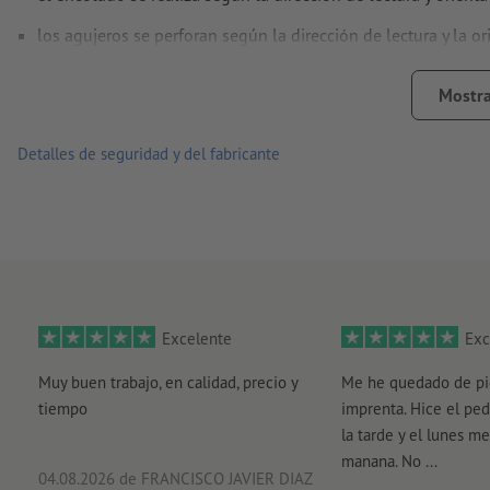
¿Cómo creo archivos de impresión correctamente?
los agujeros se perforan según la dirección de lectura y la 
Nota:
la perforación óptima se realiza según norma DIN (ISO
Mostra
los productos impresos en papel reciclado son climáticamen
Detalles de seguridad y del fabricante
Excelente
Exc
Muy buen trabajo, en calidad, precio y
Me he quedado de pi
tiempo
imprenta. Hice el ped
la tarde y el lunes me
manana. No ...
04.08.2026
de FRANCISCO JAVIER DIAZ