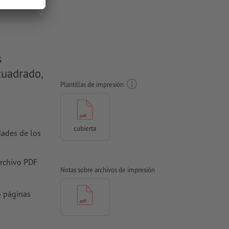
s
cuadrado,
Plantillas de impresión
cubierta
dades de los
archivo PDF
Notas sobre archivos de impresión
o páginas