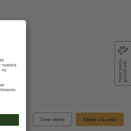
Mejor precio
garantizado
€ 986,39
Crear oferta
Añadir a la cesta
incl. 21% IVA