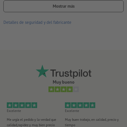
Mostrar más
precios justos gracias al cálculo preciso
con impresión digital de alta calidad con colores UV
Detalles de seguridad y del fabricante
apto para uso en interiores y exteriores
Para cada pedido solo se puede subir un motivo de impresión.
Muy bueno
Excelente
Excelente
Ex
Me urgía el pedido y la verdad que
Muy buen trabajo, en calidad, precio y
Me
calidad,rapidez y muy bien precio
tiempo
im