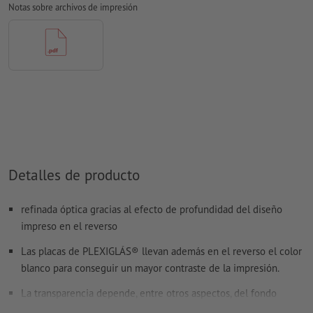
Notas sobre archivos de impresión
Los
comentarios
serán eliminados y no se imprimen
El contenido en los
campos de formulario
se imprime
¿Cómo creo archivos de impresión correctamente?
Detalles de producto
refinada óptica gracias al efecto de profundidad del diseño
impreso en el reverso
Las placas de PLEXIGLÁS® llevan además en el reverso el color
blanco para conseguir un mayor contraste de la impresión.
La transparencia depende, entre otros aspectos, del fondo
correspondiente.