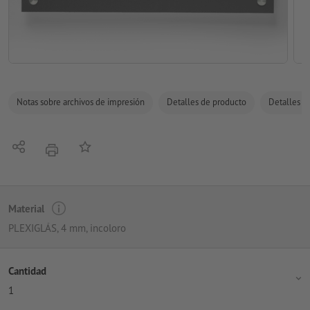
Notas sobre archivos de impresión
Detalles de producto
Detalles de
Compartir
Añadir a lista de favoritos
imprimir
Material
PLEXIGLÁS, 4 mm, incoloro
Cantidad
1