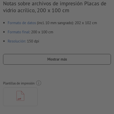
Notas sobre archivos de impresión Placas de
vidrio acrílico, 200 x 100 cm
Formato de datos
(incl. 10 mm sangrado): 202 x 102 cm
Formato
final
: 200 x 100 cm
Resolución:
150 dpi
Aplicar a todo el perímetro 10 mm
sangrado
, las informaciones
importantes deben tener al menos 4 mm de separación
Mostrar más
respecto del borde del formato final
Las fuentes
han de estar completamente incrustadas o
convertidas en curvas
Plantillas de impresión
Modo de color:
CMYK, FOGRA51 (PSO Coated v3) para papeles
estucados
No corregimos las
faltas de ortografía y de sintaxis
No corregimos los
ajustes de sobreimpresión