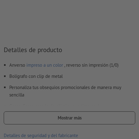
Crea otro campo de color y asígnale al
grabado láser
el color
correspondiente.
denominación del campo del color: «Laser»
tipo de color: color sólido
valor de color: a elección
Detalles de producto
Nota: esta «tinta» solo se usa con fines de fabricación, no es
un grabado a color
Anverso
impreso a un color
, reverso sin impresión (1/0)
El archivo PDF listo para imprimir solo puede contener
Bolígrafo con clip de metal
vectores; no son aptas las imágenes y plantillas con
extensión JPEG o TIFF
Personaliza tus obsequios promocionales de manera muy
sencilla
Encontrarás más información y consejos sobre
datos vectoriales
en nuestro centro de ayuda.
Carga: Carga grande de plástico con tinta azul
No corregimos las
faltas de ortografía y de sintaxis
tamaño: 13,9 x ø 1,1 cm
Mostrar más
Nota: Por favor, tenga en cuenta que los colores pueden variar
Material: Bambú, Metal
cuando se graba en materiales naturales
Detalles de seguridad y del fabricante