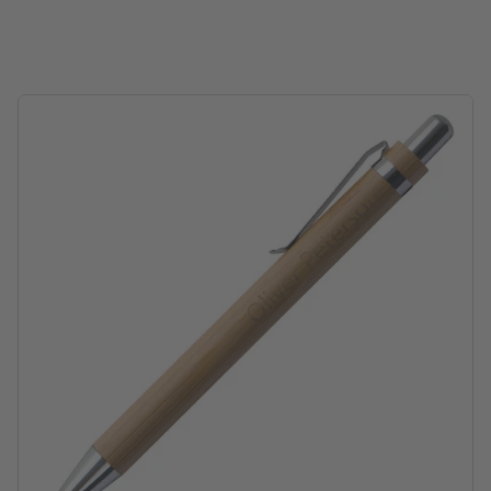
Nota: Por favor, tenga en cuenta que los colores pueden variar
cuando se graba en materiales naturales
¿Cómo creo archivos de impresión correctamente?
Embalaje: cartón
procesamiento: grabado a láser
ubicación del grabado: a la derecha del clip