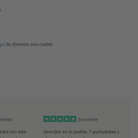
)
quí
te diremos con cuáles
elente
Excelente
edra con esta
Sencillez en el pedido. Y puntualidad y
El r