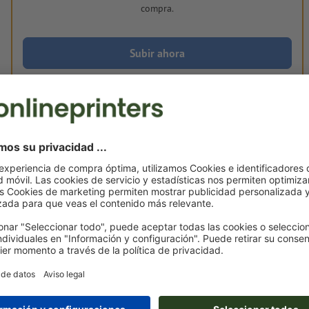
compra.
Subir ahora
Entrega aprox.:
€ 81,52
mié. 19 de ago.
sin IVA
Peso: aprox.
1,25 kg
Notas sobre archivos de impresión Bastidor 
70 x 100 cm
Formato de datos
(incl. 40 mm sangrado): 78 x 108 cm