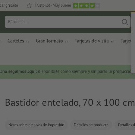
dar gratuito
Trustpilot - Muy bueno
Carteles
Gran formato
Tarjetas de visita
Tarjeta
rano seguimos aquí:
disponibles como siempre y sin parar la producción.
Bastidor entelado, 70 x 100 cm
Notas sobre archivos de impresión
Detalles de producto
Detalles d