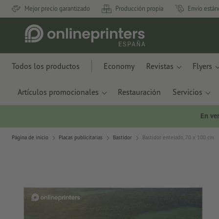
Mejor precio garantizado
Producción propia
Envío están
Todos los productos
Economy
Revistas
Flyers
Artículos promocionales
Restauración
Servicios
En ve
Página de inicio
Placas publicitarias
Bastidor
Bastidor entelado, 70 x 100 cm