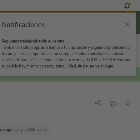
Notificaciones
Iniciar sesión
Ayuda
Lista de favoritos
Cesta
Seguimos trabajando todo el verano
s
Oficina
Adhesivos
También en julio y agosto estamos a tu disposición y seguimos produciendo
tus proyectos de impresión como siempre. Puedes contactar con nuestro
servicio de atención al cliente de lunes a viernes, de 8:00 a 18:00 h. Encarga
tu pedido hoy mismo: con total tranquilidad, sin pausas veraniegas.
imprimir
Compartir
Añadir a
e seguridad y del fabricante