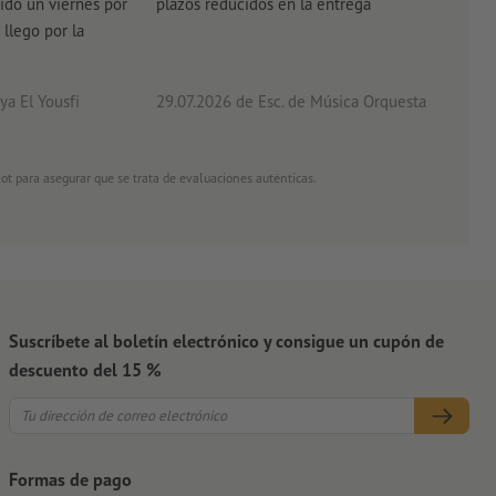
ido un viernes por
plazos reducidos en la entrega
el e
 llego por la
acab
a El Yousfi
29.07.2026
de Esc. de Música Orquesta
26.0
ot para asegurar que se trata de evaluaciones auténticas.
Suscríbete al boletín electrónico y consigue un cupón de
descuento del 15 %
Formas de pago