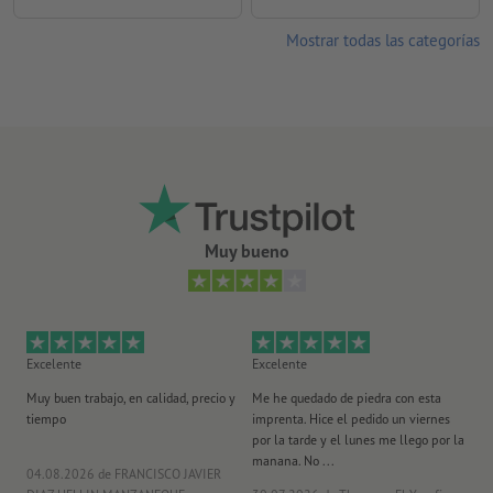
Mostrar todas las categorías
Muy bueno
Excelente
Excelente
Ex
Muy buen trabajo, en calidad, precio y
Me he quedado de piedra con esta
Se
tiempo
imprenta. Hice el pedido un viernes
pl
por la tarde y el lunes me llego por la
manana. No ...
04.08.2026
de FRANCISCO JAVIER
29