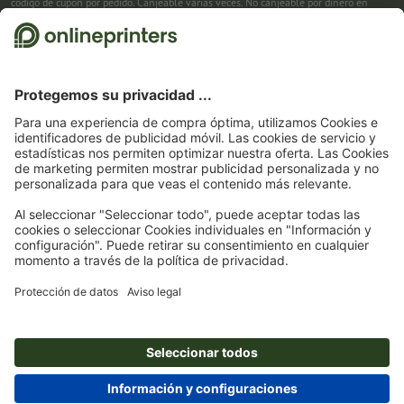
código de cupón por pedido. Canjeable varias veces. No canjeable por dinero en
efectivo. No acumulable con otras promociones. La promoción es válida hasta el
31/08/2026 inclusive.
2
Primero recibes un correo electrónico en el que puedes confirmar tu suscripción al
boletín haciendo clic. Entonces te enviamos el código de descuento y, en el futuro,
nuestro boletín. Por supuesto, te puedes dar de baja en cualquier momento. Importe
máximo del descuento: 150 € del valor del pedido (sin IVA). Canjeable sólo una vez.
Sin pedido mínimo. No canjeable por dinero en efectivo. No acumulable con otras
promociones ni códigos de descuento.
La validez del cupón es de seis semanas tras
la recepción.
3
Solo necesitas introducir el código de cupón CALENDARS10-26 en el campo de la
cesta, y ahorra en productos seleccionados. Sin pedido mínimo. Canjeable varias
veces. No canjeable por dinero en efectivo. No acumulable con otras promociones.
La promoción es válida hasta el 31/08/2026 inclusive.
4
Solo necesitas introducir el código de cupón en el campo de la cesta, y ahorra en
productos seleccionados. Sin pedido mínimo. Canjeable varias veces. No canjeable
por dinero en efectivo. No acumulable con otras promociones. La promoción es
válida hasta el 31/08/2026 inclusive.