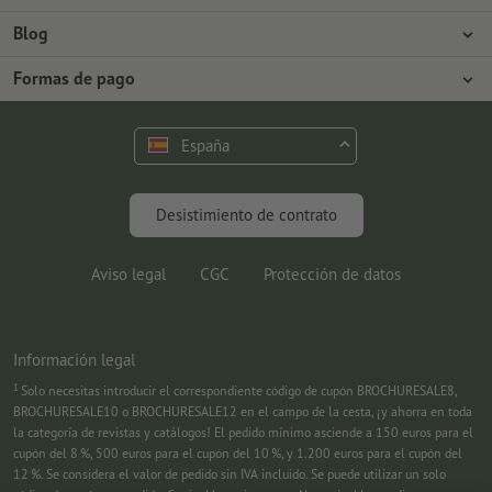
Prensa
Formas de pago
Blog
Empleo y carrera
Envío
Tutoriales de Photoshop
Formas de pago
Protección del medio ambiente
Reclamación
Tutoriales de InDesign
Pago anticipado
Contacto
España
Programa Premium
Fuentes y Herramientas
FAQ
Marketing
Desistimiento de contrato
Aviso legal
CGC
Protección de datos
Información legal
1
Solo necesitas introducir el correspondiente código de cupón BROCHURESALE8,
BROCHURESALE10 o BROCHURESALE12 en el campo de la cesta, ¡y ahorra en toda
la categoría de revistas y catálogos! El pedido mínimo asciende a 150 euros para el
cupón del 8 %, 500 euros para el cupón del 10 %, y 1.200 euros para el cupón del
12 %. Se considera el valor de pedido sin IVA incluido. Se puede utilizar un solo