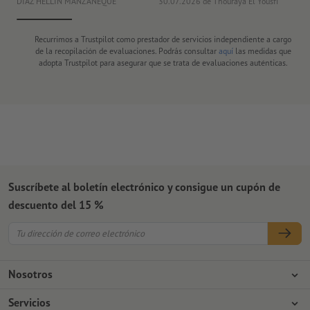
DIAZ HELLIN MANZANEQUE
30.07.2026
de Thouraya El Yousfi
Or
Recurrimos a Trustpilot como prestador de servicios independiente a cargo
de la recopilación de evaluaciones. Podrás consultar
aquí
las medidas que
adopta Trustpilot para asegurar que se trata de evaluaciones auténticas.
Suscríbete al boletín electrónico y consigue un cupón de
descuento del 15 %
Nosotros
Empresa
Servicios