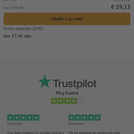
€ 19,13
incl. 21% IVA
Añadir a la cesta
Envío estándar (DPD)
lun. 17 de ago.
Muy bueno
Excelente
Excelente
Ex
Muy buen trabajo, en calidad, precio y
Me he quedado de piedra con esta
Se