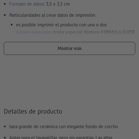
Formato de datos
: 3,5 x 3,5 cm
Particularidades al crear datos de impresión:
es posible imprimir el producto con uno o dos
colores especiales
(color especial: Pantone FORMULA GUIDE
Solid Coated, excepto metálico y neón)
Mostrar más
Son posibles los colores de impresión oro (Pantone 871 C) y
plata (Pantone 877 C). Para ello, denomina el color sólido
creado en tus datos de impresión como «gold» (oro) o
«silver» (plata)
tamaño de fuente: mínimo 12 puntos, la línea más fina de la
fuente 0,45 mm
al
imprimir con color blanco
, el material de soporte puede
Detalles de producto
translucirse
El archivo PDF listo para imprimir solo puede contener
taza grande de cerámica con elegante fondo de corcho
vectores; no son aptas las imágenes y plantillas con
extensión JPEG o TIFF
Aptas para el lavavajillas, pero sin garantías. Las altas