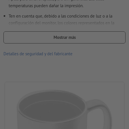
temperaturas pueden dañar la impresión.
Encontrarás más información y consejos sobre
datos vectoriales
en nuestro centro de ayuda.
Ten en cuenta que, debido a las condiciones de luz o a la
configuración del monitor, los colores representados en la
pantalla pueden diferir de los colores reales del producto.
¿Cómo creo archivos de impresión correctamente?
Mostrar más
tamaño: 11,3 x ø 8,6 cm
Material: Cerámica, corcho
Detalles de seguridad y del fabricante
Embalaje: cartón
Contenido: 350 ml
procesamiento: tampografía
Área de impresión: en la taza