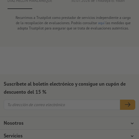
DIAZ HELLIN MANZANEQUE
30.07.2026
de Thouraya El Yousfi
Or
Recurrimos a Trustpilot como prestador de servicios independiente a cargo
de la recopilación de evaluaciones. Podrás consultar
aquí
las medidas que
adopta Trustpilot para asegurar que se trata de evaluaciones auténticas.
Suscríbete al boletín electrónico y consigue un cupón de
descuento del 15 %
Nosotros
Empresa
Servicios