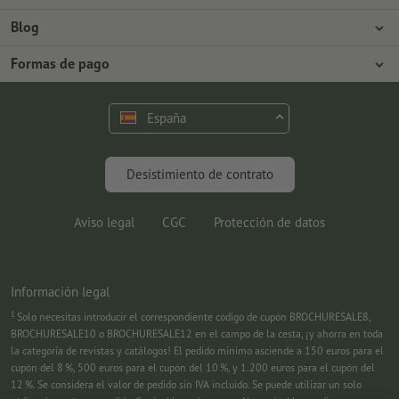
Prensa
Formas de pago
Blog
Empleo y carrera
Envío
Tutoriales de Photoshop
Formas de pago
Protección del medio ambiente
Reclamación
Tutoriales de InDesign
Pago anticipado
Contacto
España
Programa Premium
Fuentes y Herramientas
FAQ
Marketing
Desistimiento de contrato
Aviso legal
CGC
Protección de datos
Información legal
1
Solo necesitas introducir el correspondiente código de cupón BROCHURESALE8,
BROCHURESALE10 o BROCHURESALE12 en el campo de la cesta, ¡y ahorra en toda
la categoría de revistas y catálogos! El pedido mínimo asciende a 150 euros para el
cupón del 8 %, 500 euros para el cupón del 10 %, y 1.200 euros para el cupón del
12 %. Se considera el valor de pedido sin IVA incluido. Se puede utilizar un solo