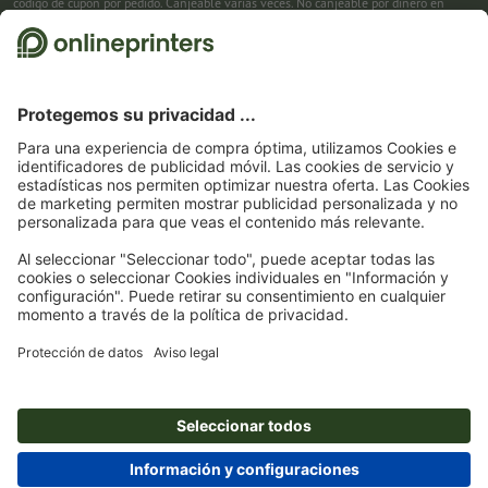
código de cupón por pedido. Canjeable varias veces. No canjeable por dinero en
efectivo. No acumulable con otras promociones. La promoción es válida hasta el
31/08/2026 inclusive.
2
Primero recibes un correo electrónico en el que puedes confirmar tu suscripción al
boletín haciendo clic. Entonces te enviamos el código de descuento y, en el futuro,
nuestro boletín. Por supuesto, te puedes dar de baja en cualquier momento. Importe
máximo del descuento: 150 € del valor del pedido (sin IVA). Canjeable sólo una vez.
Sin pedido mínimo. No canjeable por dinero en efectivo. No acumulable con otras
promociones ni códigos de descuento.
La validez del cupón es de seis semanas tras
la recepción.
3
Solo necesitas introducir el código de cupón CALENDARS10-26 en el campo de la
cesta, y ahorra en productos seleccionados. Sin pedido mínimo. Canjeable varias
veces. No canjeable por dinero en efectivo. No acumulable con otras promociones.
La promoción es válida hasta el 31/08/2026 inclusive.
4
Solo necesitas introducir el código de cupón en el campo de la cesta, y ahorra en
productos seleccionados. Sin pedido mínimo. Canjeable varias veces. No canjeable
por dinero en efectivo. No acumulable con otras promociones. La promoción es
válida hasta el 31/08/2026 inclusive.