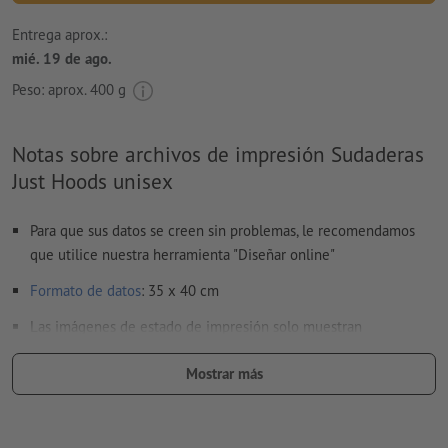
Entrega aprox.:
mié. 19 de ago.
Peso: aprox.
400 g
Notas sobre archivos de impresión Sudaderas
Just Hoods unisex
Para que sus datos se creen sin problemas, le recomendamos
que utilice nuestra herramienta "Diseñar online"
Formato de datos
: 35 x 40 cm
Las imágenes de estado de impresión solo muestran
proporciones; la posición real del motivo de impresión depende
Mostrar más
del tamaño del textil seleccionado.
a cuatro colores (CMYK) según Escala Europea
Para obtener un motivo recortado (es decir, sin fondo blanco),