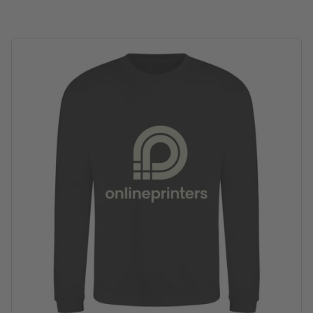
80 % algodón y 20 % poliéster
¿Cómo creo archivos de impresión correctamente?
parte delantera y/o trasera imprimible a elección en variados
motivos
Lavable hasta una temperatura máxima de 30 °C. Antes de lavar,
dar vuelta lo de adentro hacia fuera, para que el impreso quede
adentro.
Ten en cuenta que, debido a las condiciones de luz o a la
configuración del monitor, los colores representados en la
pantalla pueden diferir de los colores reales del producto.
Gramaje: 280 g/m²
procesamiento: impresión digital