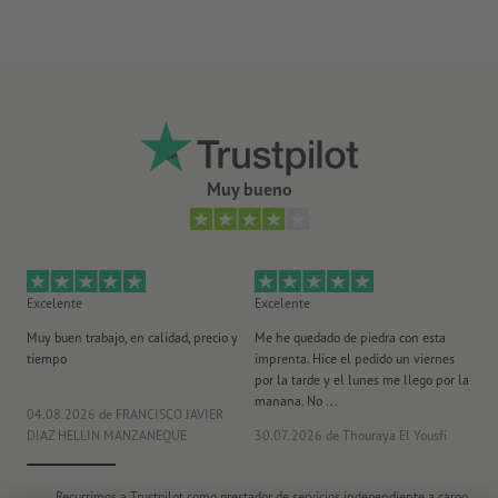
Muy bueno
Excelente
Excelente
Ex
Muy buen trabajo, en calidad, precio y
Me he quedado de piedra con esta
Se
tiempo
imprenta. Hice el pedido un viernes
pl
por la tarde y el lunes me llego por la
manana. No ...
04.08.2026
de FRANCISCO JAVIER
29
DIAZ HELLIN MANZANEQUE
30.07.2026
de Thouraya El Yousfi
Or
Recurrimos a Trustpilot como prestador de servicios independiente a cargo