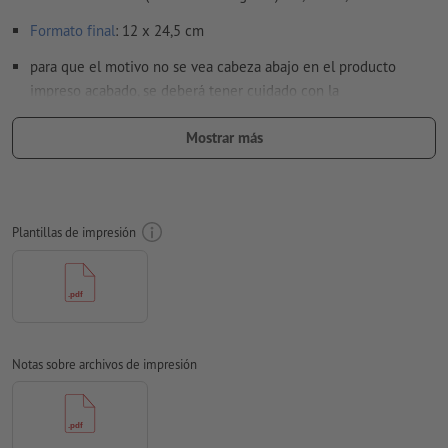
Formato
final
: 12 x 24,5 cm
para que el motivo no se vea cabeza abajo en el producto
impreso acabado, se deberá tener cuidado con la
dirección de lectura
en los datos de impresión
Mostrar más
Resolución:
300 dpi
Aplicar a todo el perímetro 2 mm
sangrado
, las informaciones
importantes deben tener al menos 4 mm de separación
Plantillas de impresión
respecto del borde del formato final
Las fuentes
han de estar completamente incrustadas o
convertidas en curvas
Modo de color:
CMYK, FOGRA51 (PSO Coated v3) para papeles
estucados, FOGRA52 (PSO Uncoated v3 FOGRA52) para papel
Notas sobre archivos de impresión
no cuché
No corregimos las
faltas de ortografía y de sintaxis