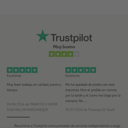
Muy bueno
Excelente
Excelente
Ex
Muy buen trabajo, en calidad, precio y
Me he quedado de piedra con esta
Se
tiempo
imprenta. Hice el pedido un viernes
pl
por la tarde y el lunes me llego por la
manana. No ...
04.08.2026
de FRANCISCO JAVIER
29
DIAZ HELLIN MANZANEQUE
30.07.2026
de Thouraya El Yousfi
Or
Recurrimos a Trustpilot como prestador de servicios independiente a cargo