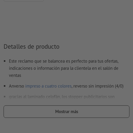
No corregimos los
ajustes de sobreimpresión
Los
comentarios
serán eliminados y no se imprimen
El contenido en los
campos de formulario
se imprime
¿Cómo creo archivos de impresión correctamente?
Detalles de producto
Este reclamo que se balancea es perfecto para tus ofertas,
indicaciones o información para la clientela en el salón de
ventas
Anverso
impreso a cuatro colores
, reverso sin impresión (4/0)
gracias al laminado celofán, los stopper publicitarios son
óptimos para zonas frescas, frías y congeladas
Mostrar más
Se entrega troquelado y en plano.
tira adhesiva: permanece pegada