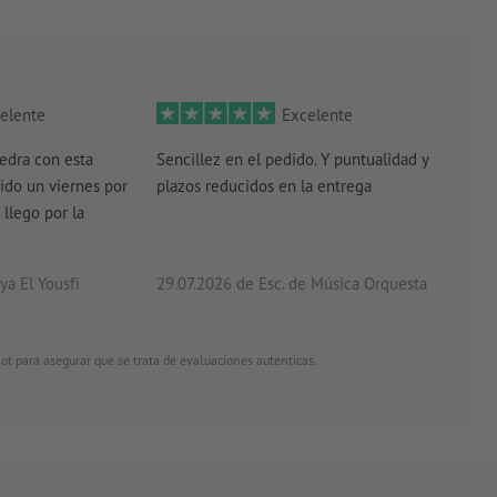
elente
Excelente
edra con esta
Sencillez en el pedido. Y puntualidad y
El r
ido un viernes por
plazos reducidos en la entrega
el e
 llego por la
acab
a El Yousfi
29.07.2026
de Esc. de Música Orquesta
26.0
ot para asegurar que se trata de evaluaciones auténticas.