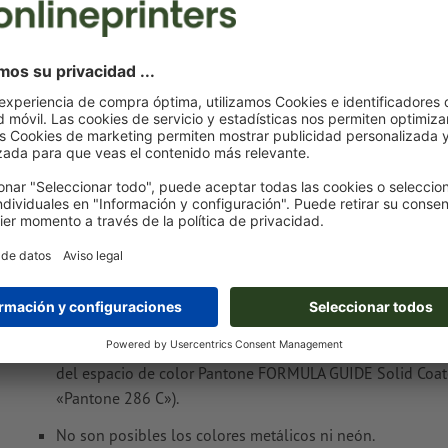
€ 286,00
mar. 18 de ago.
sin IVA
Peso: aprox.
5 kg
Notas sobre archivos de impresión Sombrero
Summerside
Formato de datos
: 10 x 2 cm
No corregimos las
faltas de ortografía y de sintaxis
Es posible escoger uno o dos
colores especiales
para el mot
Denomina los campos de color con el correspondiente co
del espacio de color Pantone FORMULA GUIDE Solid Coate
«Pantone 286 C»).
No son posibles los colores metálicos ni neón.