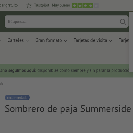
dar gratuito
Trustpilot - Muy bueno
Carteles
Gran formato
Tarjetas de visita
Tarjeta
rano seguimos aquí:
disponibles como siempre y sin parar la producción.
ide
recomendado
Sombrero de paja Summerside