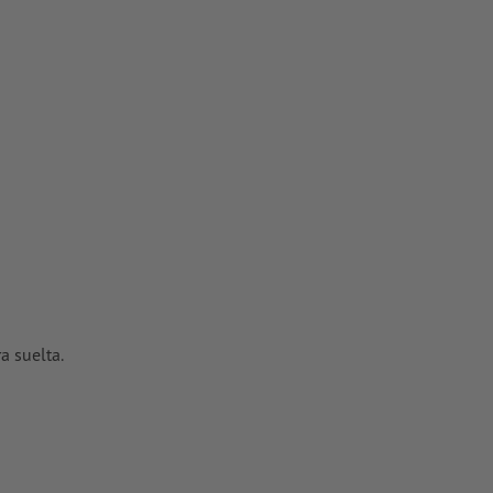
ctores; no
 TIFF
oriales
en
a suelta.