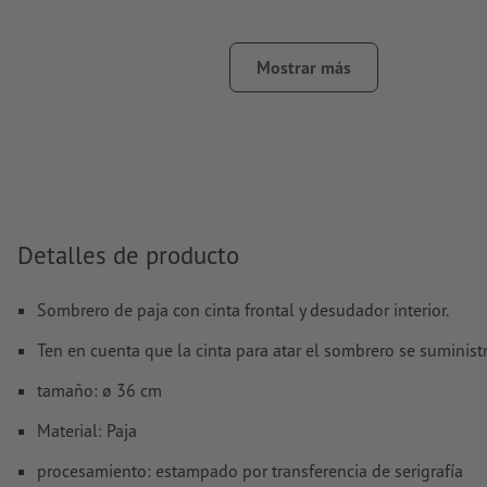
El archivo PDF listo para imprimir solo puede contener ve
son aptas las imágenes y plantillas con extensión JPEG o
Mostrar más
Encontrarás más información y consejos sobre
datos vect
nuestro centro de ayuda.
¿Cómo creo archivos de impresión correctamente?
Detalles de producto
Sombrero de paja con cinta frontal y desudador interior.
Ten en cuenta que la cinta para atar el sombrero se suministr
tamaño: ø 36 cm
Material: Paja
procesamiento: estampado por transferencia de serigrafía