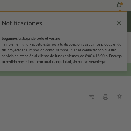
Notificaciones
Iniciar sesión
Ayuda
Lista de favoritos
Cesta
Seguimos trabajando todo el verano
s
Oficina
Adhesivos
También en julio y agosto estamos a tu disposición y seguimos produciendo
tus proyectos de impresión como siempre. Puedes contactar con nuestro
servicio de atención al cliente de lunes a viernes, de 8:00 a 18:00 h. Encarga
tu pedido hoy mismo: con total tranquilidad, sin pausas veraniegas.
imprimir
Compartir
Añadir a