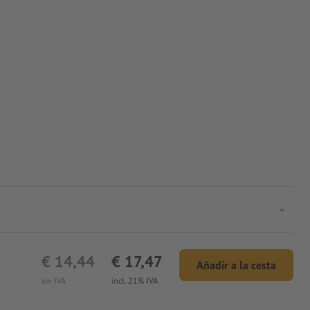
€ 14,44
€ 17,47
Añadir a la cesta
sin IVA
incl. 21% IVA