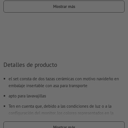
Modo de color:
CMYK, FOGRA52 (PSO Uncoated v3 FOGRA52)
Mostrar más
para papel no cuché
No corregimos las
faltas de ortografía y de sintaxis
No corregimos los
ajustes de sobreimpresión
Los
comentarios
serán eliminados y no se imprimen
El contenido en los
campos de formulario
se imprime
Detalles de producto
¿Cómo creo archivos de impresión correctamente?
el set consta de dos tazas cerámicas con motivo navideño en
embalaje insertable con asa para transporte
apto para lavavajillas
Ten en cuenta que, debido a las condiciones de luz o a la
configuración del monitor, los colores representados en la
pantalla pueden diferir de los colores reales del producto.
Mostrar más