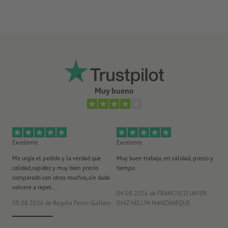
Muy bueno
Excelente
Excelente
Ex
Me urgía el pedido y la verdad que
Muy buen trabajo, en calidad, precio y
Me
calidad,rapidez y muy bien precio
tiempo
im
comparado con otros muchos,sin duda
po
volveré a repet...
ma
04.08.2026
de FRANCISCO JAVIER
08.08.2026
de Begoña Ferrer Guillem
DIAZ HELLIN MANZANEQUE
30