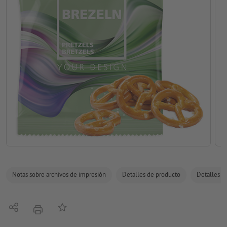
Notas sobre archivos de impresión
Detalles de producto
Detalles de
Compartir
Añadir a lista de favoritos
imprimir