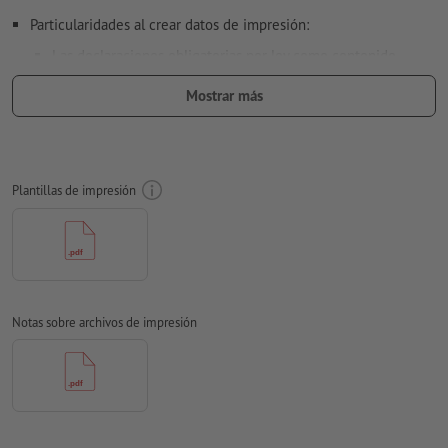
Particularidades al crear datos de impresión:
Las declaraciones obligatorias por ley como contenido,
fecha de caducidad mínima y fabricante/responsable(s) de la
Mostrar más
comercialización se agregan de manera automática durante
el proceso de producción.
Ten en cuenta las áreas
identificadas en la ficha de datos y en la plantilla de
impresión
Plantillas de impresión
respeta las
disposiciones legales relativas a embalajes impresos para
alimentos
Por favor, elimina el contorno de troquelado de la plantilla
de descarga antes de generar tus datos de impresión.
Notas sobre archivos de impresión
Resolución:
300 dpi
Las fuentes
han de estar completamente incrustadas o
convertidas en curvas