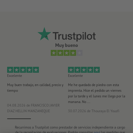
tiempo de conservación: aprox. 4 meses con
almacenamiento en condiciones correctas para alimentos
Ingredientes Saladitos minibretzel Mayka
: harina de TRIGO,
grasa de palma, sal marina, harina de malta de CEBADA,
harina de SOJA, corrector de acidez (hidróxido de sodio).
Puede contener trazas de: SÉSAMO, CACAHUETE, FRUTOS
Muy bueno
DE CÁSCARA.
Valores nutricionales Saladitos minibretzel Mayka por 100
g
: valor energético 1604 kJ / 380 kcal; grasas 6 g; de las
cuales saturadas 2,8 g; hidratos de carbono 68 g; de los
Excelente
Excelente
Ex
cuales azúcares 3,1 g; proteínas 11 g; sal 5,3 g.
Muy buen trabajo, en calidad, precio y
Me he quedado de piedra con esta
Se
tiempo
imprenta. Hice el pedido un viernes
pl
por la tarde y el lunes me llego por la
manana. No ...
04.08.2026
de FRANCISCO JAVIER
29
DIAZ HELLIN MANZANEQUE
30.07.2026
de Thouraya El Yousfi
Or
Recurrimos a Trustpilot como prestador de servicios independiente a cargo
de la recopilación de evaluaciones. Podrás consultar
aquí
las medidas que