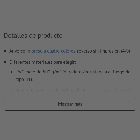
Detalles de producto
Anverso
impreso a cuatro colores
, reverso sin impresión (4/0)
Diferentes materiales para elegir:
PVC mate de 500 g/m² (duradero / resistencia al fuego de
tipo B1).
Tejido de poliéster de 260 g/m² (duradero y antiestático /
resistencia al fuego de tipo B1)
Mostrar más
Lámina de poliéster de 175 µm mate (gran nitidez / opaco).
Sistema roll up económico de aluminio, con banderola impresa,
«mástil» de 3 partes y bolsa de transporte.
Fácil de transportar en el robusto estuche de aluminio y la bolsa