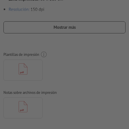
Resolución:
150 dpi
Aplicar a todo el perímetro 10 mm
sangrado
, las informaciones
importantes deben tener al menos 10 mm de separación
Mostrar más
respecto del borde del formato final
Las fuentes
han de estar completamente incrustadas o
convertidas en curvas
Plantillas de impresión
Modo de color:
CMYK, FOGRA51 (PSO Coated v3)
No corregimos las
faltas de ortografía y de sintaxis
No corregimos los
ajustes de sobreimpresión
Los
comentarios
serán eliminados y no se imprimen
Notas sobre archivos de impresión
El contenido en los
campos de formulario
se imprime
¿Cómo creo archivos de impresión correctamente?