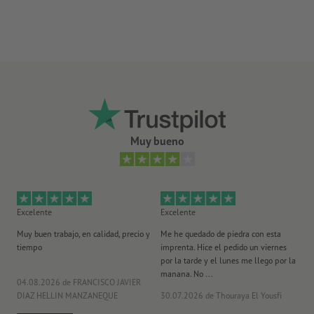
Modo de color:
CMYK, FOGRA51 (PSO Coated v3) para papeles
páginas
estucados, FOGRA52 (PSO Uncoated v3 FOGRA52) para papel
no cuché
prueba de color de portada: impresión digital con
reproducción fiel del color de la portada según ISO 12647-2
No corregimos las
faltas de ortografía y de sintaxis
se envía a la dirección de facturación indicada
No corregimos los
ajustes de sobreimpresión
Los
comentarios
serán eliminados y no se imprimen
El contenido en los
campos de formulario
se imprime
Muy bueno
¿Cómo creo archivos de impresión correctamente?
Excelente
Excelente
Ex
Muy buen trabajo, en calidad, precio y
Me he quedado de piedra con esta
Se
tiempo
imprenta. Hice el pedido un viernes
pl
por la tarde y el lunes me llego por la
manana. No ...
04.08.2026
de FRANCISCO JAVIER
29
DIAZ HELLIN MANZANEQUE
30.07.2026
de Thouraya El Yousfi
Or