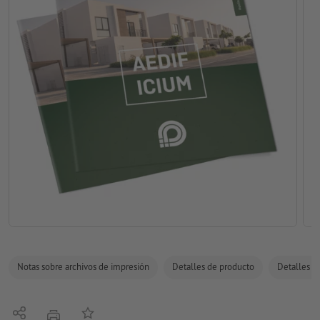
Notas sobre archivos de impresión
Detalles de producto
Detalles de
Compartir
Añadir a lista de favoritos
imprimir