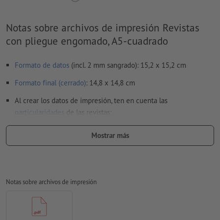
Notas sobre archivos de impresión Revistas
con pliegue engomado, A5-cuadrado
Formato de datos
(incl. 2 mm sangrado): 15,2 x 15,2 cm
Formato final (cerrado)
: 14,8 x 14,8 cm
Al crear los datos de impresión, ten en cuenta las
particularidades
de las revistas:
Orden de las páginas:
Mostrar más
nosotros nos encargamos de la imposición de la parte
interior, es decir, de la distribución y posicionamiento de
las páginas en el pliego
Notas sobre archivos de impresión
para ello, necesitamos un archivo PDF con páginas
individuales consecutivas
si en el programa de maquetación trabajas con páginas