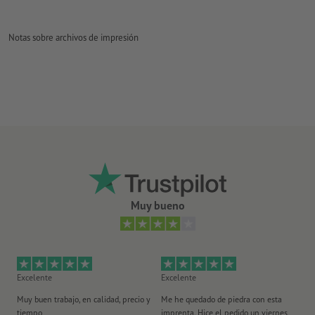
Notas sobre archivos de impresión
Muy bueno
Excelente
Excelente
Ex
Muy buen trabajo, en calidad, precio y
Me he quedado de piedra con esta
Se
tiempo
imprenta. Hice el pedido un viernes
pl