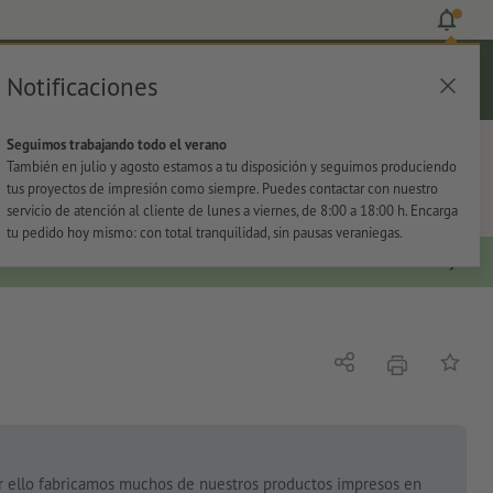
Notificaciones
Iniciar sesión
Ayuda
Lista de favoritos
Cesta
Seguimos trabajando todo el verano
s
Oficina
Adhesivos
También en julio y agosto estamos a tu disposición y seguimos produciendo
tus proyectos de impresión como siempre. Puedes contactar con nuestro
servicio de atención al cliente de lunes a viernes, de 8:00 a 18:00 h. Encarga
tu pedido hoy mismo: con total tranquilidad, sin pausas veraniegas.
imprimir
Compartir
Añadir a
or ello fabricamos muchos de nuestros productos impresos en