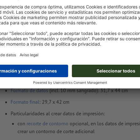
Entrega aprox.:
€ 31,75
mié. 12 de ago.
sin IVA
Peso: aprox.
124,42 g
Notas sobre archivos de impresión Placas d
blanda, A3
Formato de datos
(incl. 10 mm sangrado): 31,7 x 44 cm
Formato
final
: 29,7 x 42 cm
Particularidades al crear datos de impresión:
con
recorte de contorno
opcional, en los datos de impres
crear un contorno de corte adicional