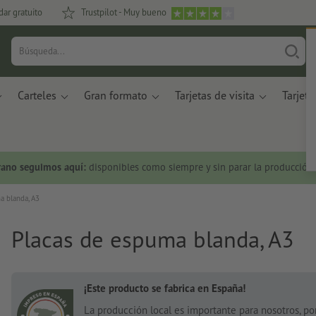
dar gratuito
Trustpilot - Muy bueno
Carteles
Gran formato
Tarjetas de visita
Tarjeta
rano seguimos aquí:
disponibles como siempre y sin parar la producción.
a blanda, A3
Placas de espuma blanda, A3
¡Este producto se fabrica en España!
La producción local es importante para nosotros, p