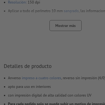
Resolución:
150 dpi
Aplicar a todo el perímetro 10 mm
sangrado
, las informacio
importantes deben tener al menos 4 mm de separación resp
borde del formato final
Mostrar más
Las fuentes
han de estar completamente incrustadas o conve
curvas
Modo de color:
CMYK, FOGRA51 (PSO Coated v3) para papel
No corregimos las
faltas de ortografía y de sintaxis
No corregimos los
ajustes de sobreimpresión
Detalles de producto
Los
comentarios
serán eliminados y no se imprimen
Anverso
impreso a cuatro colores
, reverso sin impresión (4/0
El contenido en los
campos de formulario
se imprime
apto para uso en interiores
¿Cómo creo archivos de impresión correctamente?
con impresión digital de alta calidad con colores UV
Para cada pedido solo se puede subir un motivo de impresi