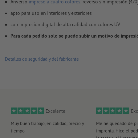
Anverso
impreso a cuatro colores
, reverso sin impresión (4/0
El contenido en los
campos de formulario
se imprime
apto para uso en interiores y exteriores
¿Cómo creo archivos de impresión correctamente?
con impresión digital de alta calidad con colores UV
Para cada pedido solo se puede subir un motivo de impresi
Detalles de seguridad y del fabricante
Excelente
Exc
Muy buen trabajo, en calidad, precio y
Me he quedado de pi
tiempo
imprenta. Hice el ped