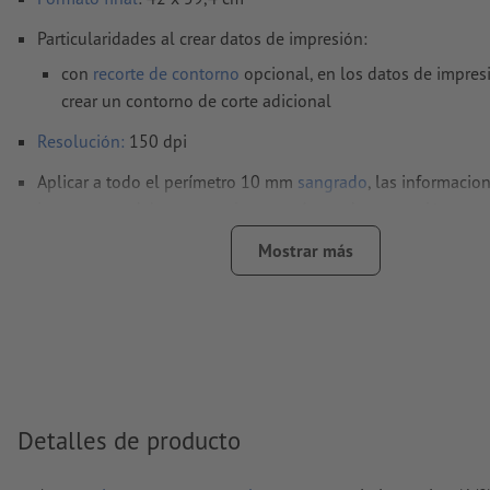
Particularidades al crear datos de impresión:
con
recorte de contorno
opcional, en los datos de impres
crear un contorno de corte adicional
Resolución:
150 dpi
Aplicar a todo el perímetro 10 mm
sangrado
, las informacio
importantes deben tener al menos 4 mm de separación resp
borde del formato final
Mostrar más
Las fuentes
han de estar completamente incrustadas o conve
curvas
Modo de color:
CMYK, FOGRA51 (PSO Coated v3) para papel
No corregimos las
faltas de ortografía y de sintaxis
No corregimos los
ajustes de sobreimpresión
Detalles de producto
Los
comentarios
serán eliminados y no se imprimen