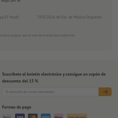
 llego por la
acab
a El Yousfi
29.07.2026
de Esc. de Música Orquesta
26.0
ot para asegurar que se trata de evaluaciones auténticas.
Suscríbete al boletín electrónico y consigue un cupón de
descuento del 15 %
Formas de pago
Pago anticipado