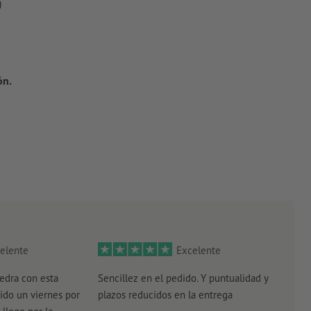
)
ón.
elente
Excelente
edra con esta
Sencillez en el pedido. Y puntualidad y
El r
ido un viernes por
plazos reducidos en la entrega
el e