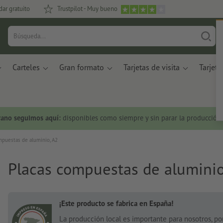
dar gratuito
Trustpilot - Muy bueno
Carteles
Gran formato
Tarjetas de visita
Tarjeta
rano seguimos aquí:
disponibles como siempre y sin parar la producción.
mpuestas de aluminio, A2
Placas compuestas de aluminio
¡Este producto se fabrica en España!
La producción local es importante para nosotros, p