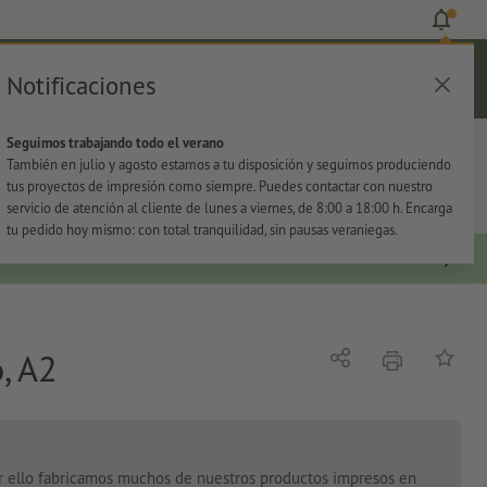
Notificaciones
Iniciar sesión
Ayuda
Lista de favoritos
Cesta
Seguimos trabajando todo el verano
s
Oficina
Adhesivos
También en julio y agosto estamos a tu disposición y seguimos produciendo
tus proyectos de impresión como siempre. Puedes contactar con nuestro
servicio de atención al cliente de lunes a viernes, de 8:00 a 18:00 h. Encarga
tu pedido hoy mismo: con total tranquilidad, sin pausas veraniegas.
, A2
imprimir
Compartir
Añadir a
or ello fabricamos muchos de nuestros productos impresos en