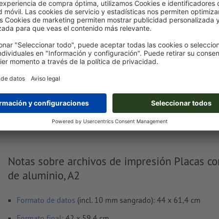
Subir ahora
Entrega aprox.:
€ 27,20
mié. 12 de ago.
sin IVA
Peso: aprox.
948,02 g
Notas sobre archivos de impresión Placas c
de aluminio, A2
Formato de datos
(incl. 10 mm sangrado): 44 x 61,4 cm
Formato
final
: 42 x 59,4 cm