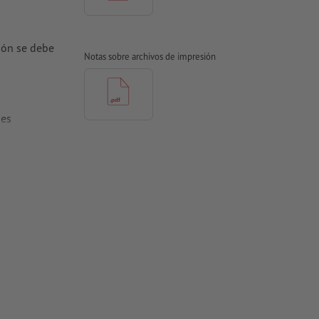
ión se debe
Notas sobre archivos de impresión
nes
ecto del
rtidas en
es estucados