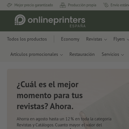
Mejor precio garantizado
Producción propia
Envío están
Todos los productos
Economy
Revistas
Flyers
Artículos promocionales
Restauración
Servicios
Nuevos cuadernos de
notas
Con innovadores materiales como restos de
manzanas y plástico oceánico