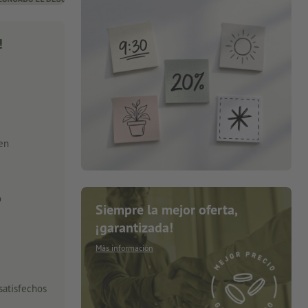
!
 en
o
Siempre la mejor oferta,
¡garantizada!
Más información
satisfechos