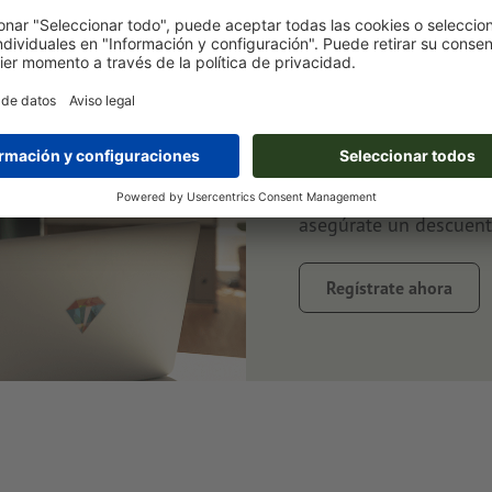
Suscríbete a
ahorra un 1
Siempre bien informad
al tanto de promocione
asegúrate un descuent
Regístrate ahora