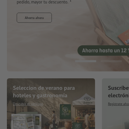
Pide ahora
Seleccíon de verano para
Suscríbe
hoteles y gastronomía
electrón
Descubre el catálogo
Regístrate aho