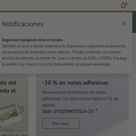
Notificaciones
Iniciar sesión
Ayuda
Lista de favoritos
Cesta
Seguimos trabajando todo el verano
s
Oficina
Adhesivos
También en julio y agosto estamos a tu disposición y seguimos produciendo
tus proyectos de impresión como siempre. Puedes contactar con nuestro
servicio de atención al cliente de lunes a viernes, de 8:00 a 18:00 h. Encarga
tu pedido hoy mismo: con total tranquilidad, sin pausas veraniegas.
to del
-20 % en notas adhesivas
sta el
Renueva tus existencias de notas
adhesivas con descuento hasta el 31 de
agosto.
4
Code: STICKYNOTES26-20
Pide ahora