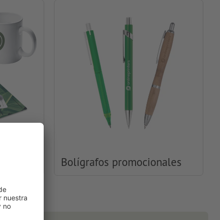
ales
Bolígrafos promocionales