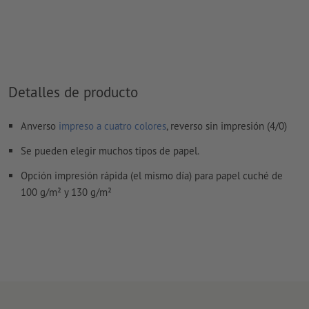
Los
comentarios
serán eliminados y no se imprimen
El contenido en los
campos de formulario
se imprime
¿Cómo creo archivos de impresión correctamente?
Detalles de producto
Anverso
impreso a cuatro colores
, reverso sin impresión (4/0)
Se pueden elegir muchos tipos de papel.
Opción impresión rápida (el mismo día) para papel cuché de
100 g/m² y 130 g/m²