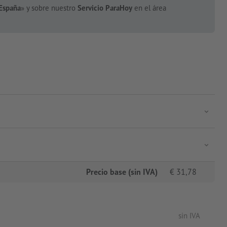
España
» y sobre nuestro
Servicio ParaHoy
en el área
Precio base (sin IVA)
€
31,78
sin IVA