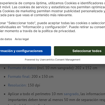
Entrega aprox.:
€ 31,78
mar. 11 de ago.
sin IVA
Peso: aprox.
1,5 kg
Notas sobre archivos de impresión Lonas de
200 x 150 cm
Formato de datos
(incl. 10 mm sangrado): 202 x 152 cm
Formato
final
: 200 x 150 cm
Resolución:
150 dpi
Aplicar a todo el perímetro 10 mm
sangrado
, las informacio
importantes deben tener al menos 50 mm de separación res