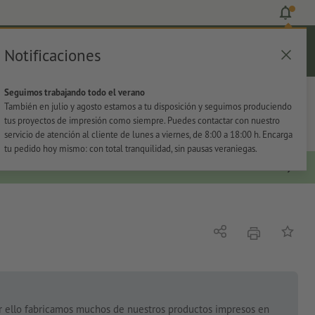
Notificaciones
Iniciar sesión
Ayuda
Lista de favoritos
Cesta
Seguimos trabajando todo el verano
s
Oficina
Adhesivos
También en julio y agosto estamos a tu disposición y seguimos produciendo
tus proyectos de impresión como siempre. Puedes contactar con nuestro
servicio de atención al cliente de lunes a viernes, de 8:00 a 18:00 h. Encarga
tu pedido hoy mismo: con total tranquilidad, sin pausas veraniegas.
imprimir
Compartir
Añadir a
or ello fabricamos muchos de nuestros productos impresos en