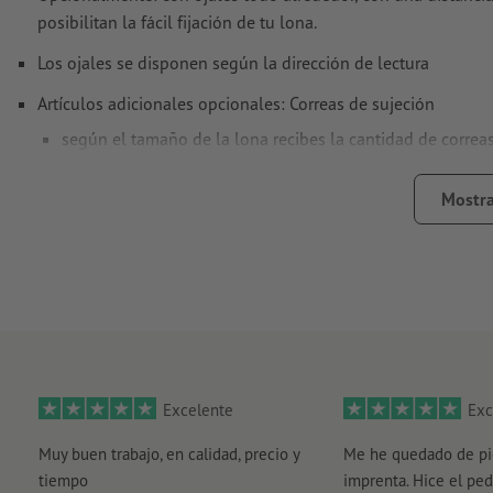
posibilitan la fácil fijación de tu lona.
Los ojales se disponen según la dirección de lectura
Artículos adicionales opcionales: Correas de sujeción
según el tamaño de la lona recibes la cantidad de correas
encontrarás más información sobre las correas de sujeció
Mostra
Totalmente resistentes a la intemperie, por lo que se pueden u
La clásica superficie publicitaria para andamios, vallas de o
Para cada pedido solo se puede subir un motivo de impresi
Nota: si la página más corta mide más de 190 cm, por razon
Ten en cuenta que, por motivos técnicos de producción, es p
Kavalan.
Excelente
Exc
ten en cuenta que los ojales pueden ser de plástico o metal
Muy buen trabajo, en calidad, precio y
Me he quedado de pi
tiempo
imprenta. Hice el ped