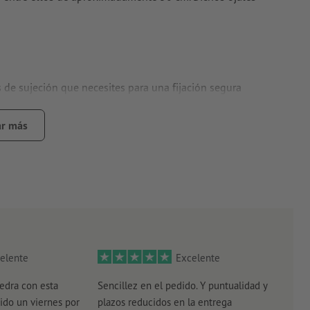
 de sujeción que necesites para una fijación segura
n en “Set de tensores >Más información”
r más
tilizar en exteriores.
bra, barandas de puentes o cualquier tipo de verja.
ón.
es técnicas de envío los papeles se deberán entregar
plegados
osible que las costuras sean visibles con el gramaje 360 g/m²
elente
Excelente
edra con esta
Sencillez en el pedido. Y puntualidad y
El r
ido un viernes por
plazos reducidos en la entrega
el e