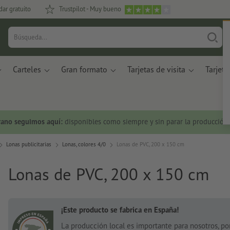
dar gratuito
Trustpilot - Muy bueno
Carteles
Gran formato
Tarjetas de visita
Tarjeta
rano seguimos aquí:
disponibles como siempre y sin parar la producción.
Lonas publicitarias
Lonas, colores 4/0
Lonas de PVC, 200 x 150 cm
Lonas de PVC, 200 x 150 cm
¡Este producto se fabrica en España!
La producción local es importante para nosotros, p