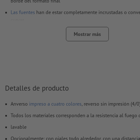
borde del formato final
Las fuentes
han de estar completamente incrustadas o conve
curvas
Modo de color:
CMYK, FOGRA51 (PSO Coated v3)
Mostrar más
No corregimos las
faltas de ortografía y de sintaxis
No corregimos los
ajustes de sobreimpresión
Los
comentarios
serán eliminados y no se imprimen
El contenido en los
campos de formulario
se imprime
Detalles de producto
¿Cómo creo archivos de impresión correctamente?
Anverso
impreso a cuatro colores
, reverso sin impresión (4/0
Todos los materiales corresponden a la resistencia al fuego d
lavable
Opcionalmente: con ojales todo alrededor, con una distanci