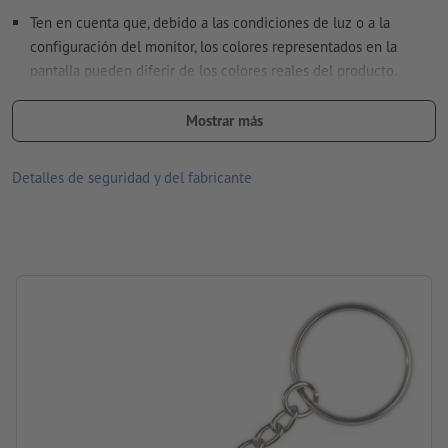
datos vectoriales
en nuestro centro de ayuda.
Ten en cuenta que, debido a las condiciones de luz o a la
configuración del monitor, los colores representados en la
No corregimos las
faltas de ortografía y de sintaxis
pantalla pueden diferir de los colores reales del producto.
Material: plástico
¿Cómo creo archivos de impresión correctamente?
Mostrar más
tamaño: 4 x 1,5 x 1,5 cm
Detalles de seguridad y del fabricante
procesamiento: tampografía
Área de impresión: en el nivel de burbuja