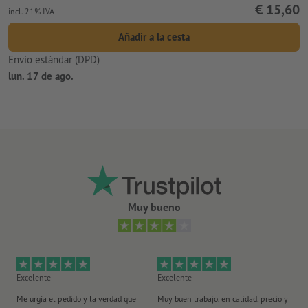
€ 15,60
incl. 21% IVA
Añadir a la cesta
Envío estándar (DPD)
lun. 17 de ago.
Muy bueno
Excelente
Excelente
Ex
Me urgía el pedido y la verdad que
Muy buen trabajo, en calidad, precio y
Me