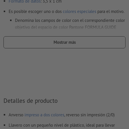
Formato de datos
: 3,5 x 1 cm
Es posible escoger uno o dos
colores especiales
para el motivo.
Denomina los campos de color con el correspondiente color
objetivo del espacio de color Pantone FORMULA GUIDE
Solid Coated (p.e. «Pantone 286 C»).
Mostrar más
No son posibles los colores metálicos ni neón.
Son posibles los colores de impresión oro (Pantone 871 C) y
plata (Pantone 877 C). Para ello, denomina el color sólido
creado en tus datos de impresión como «gold» (oro) o
«silver» (plata)
al
imprimir con color blanco
, el material de soporte puede
translucirse
Detalles de producto
El archivo PDF listo para imprimir solo puede contener
vectores; no son aptas las imágenes y plantillas con
Anverso
impreso a dos colores
, reverso sin impresión (2/0)
extensión JPEG o TIFF
Llavero con un pequeño nivel de plástico, ideal para llevar
Encontrarás más información y consejos sobre