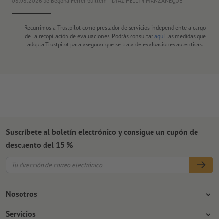
08.08.2026
de Begoña Ferrer Guillem
DIAZ HELLIN MANZANEQUE
30
Recurrimos a Trustpilot como prestador de servicios independiente a cargo
de la recopilación de evaluaciones. Podrás consultar
aquí
las medidas que
adopta Trustpilot para asegurar que se trata de evaluaciones auténticas.
Suscríbete al boletín electrónico y consigue un cupón de
descuento del 15 %
Nosotros
Empresa
Servicios