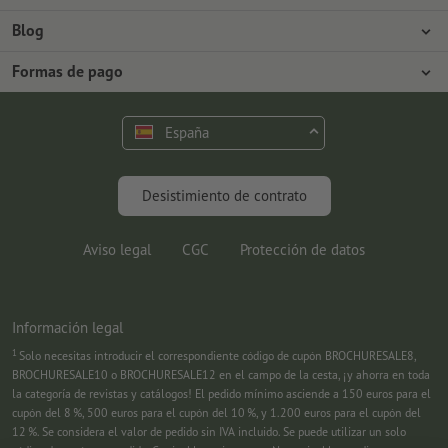
Prensa
Formas de pago
Blog
Empleo y carrera
Envío
Tutoriales de Photoshop
Formas de pago
Protección del medio ambiente
Reclamación
Tutoriales de InDesign
Pago anticipado
Contacto
España
Programa Premium
Fuentes y Herramientas
FAQ
Marketing
Desistimiento de contrato
Aviso legal
CGC
Protección de datos
Información legal
1
Solo necesitas introducir el correspondiente código de cupón BROCHURESALE8,
BROCHURESALE10 o BROCHURESALE12 en el campo de la cesta, ¡y ahorra en toda
la categoría de revistas y catálogos! El pedido mínimo asciende a 150 euros para el
cupón del 8 %, 500 euros para el cupón del 10 %, y 1.200 euros para el cupón del
12 %. Se considera el valor de pedido sin IVA incluido. Se puede utilizar un solo