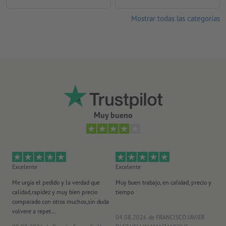
Mostrar todas las categorías
Muy bueno
Excelente
Excelente
Ex
Me urgía el pedido y la verdad que
Muy buen trabajo, en calidad, precio y
Me
calidad,rapidez y muy bien precio
tiempo
im
comparado con otros muchos,sin duda
po
volveré a repet...
ma
04.08.2026
de FRANCISCO JAVIER