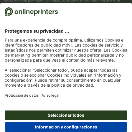
código de cupón por pedido. Canjeable varias veces. No canjeable por dinero en
efectivo. No acumulable con otras promociones. La promoción es válida hasta el
31/08/2026 inclusive.
2
Primero recibes un correo electrónico en el que puedes confirmar tu suscripción al
boletín haciendo clic. Entonces te enviamos el código de descuento y, en el futuro,
nuestro boletín. Por supuesto, te puedes dar de baja en cualquier momento. Importe
máximo del descuento: 150 € del valor del pedido (sin IVA). Canjeable sólo una vez.
Sin pedido mínimo. No canjeable por dinero en efectivo. No acumulable con otras
promociones ni códigos de descuento.
La validez del cupón es de seis semanas tras
la recepción.
3
Solo necesitas introducir el código de cupón CALENDARS10-26 en el campo de la
cesta, y ahorra en productos seleccionados. Sin pedido mínimo. Canjeable varias
veces. No canjeable por dinero en efectivo. No acumulable con otras promociones.
La promoción es válida hasta el 31/08/2026 inclusive.
4
Solo necesitas introducir el código de cupón en el campo de la cesta, y ahorra en
productos seleccionados. Sin pedido mínimo. Canjeable varias veces. No canjeable
por dinero en efectivo. No acumulable con otras promociones. La promoción es
válida hasta el 31/08/2026 inclusive.