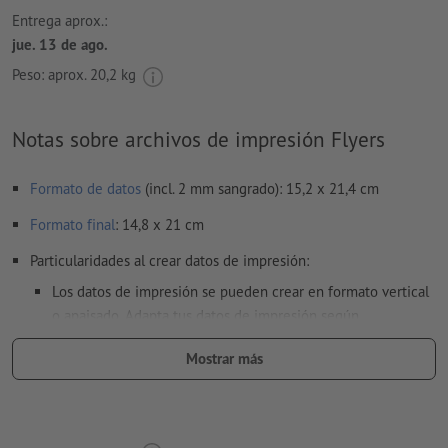
Entrega aprox.:
jue. 13 de ago.
Peso: aprox.
20,2 kg
Notas sobre archivos de impresión Flyers
Formato de datos
(incl. 2 mm sangrado): 15,2 x 21,4 cm
Formato
final
: 14,8 x 21 cm
Particularidades al crear datos de impresión:
Los datos de impresión se pueden crear en formato vertical
o apaisado. Adapta tus datos de impresión según
corresponda.
Mostrar más
para que el motivo no se vea cabeza abajo en el producto
impreso acabado, se deberá tener cuidado con la
dirección de lectura
en los datos de impresión