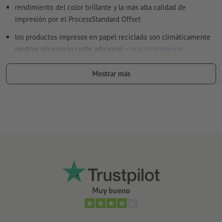
rendimiento del color brillante y la más alta calidad de
impresión por el ProcessStandard Offset
los productos impresos en papel reciclado son climáticamente
neutros sin ningún coste adicional –
más información
Formatos recomendados:
Mostrar más
DL, A5 y formato de tarjeta postal A6 para muestra, pues
caben bien en la mano
A7 y A8 en campañas de distribución, pues los formatos
pequeños son aptos para insertar
A4 para mucha información o preguntas
inusuales formas y tamaños, como flyers cuadrados o
redondos, como técnica publicitaria muy llamativa que
despierta la curiosidad
Muy bueno
cuanto más alto el gramaje, más elevadas la resistencia y la
opacidad del papel