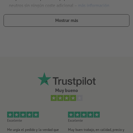
neutros sin ningún coste adicional –
más información
cuanto más alto el gramaje, más elevadas la resistencia y la
Mostrar más
opacidad del papel
para flyers con un «algo más»: descubre nuestros
flyers con
acabado
Muy bueno
Excelente
Excelente
Ex
Me urgía el pedido y la verdad que
Muy buen trabajo, en calidad, precio y
Me