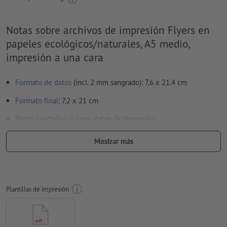
Notas sobre archivos de impresión Flyers en
papeles ecológicos/naturales, A5 medio,
impresión a una cara
Formato de datos
(incl. 2 mm sangrado): 7,6 x 21,4 cm
Formato
final
: 7,2 x 21 cm
Particularidades al crear datos de impresión:
Los datos de impresión se pueden crear en formato vertical
Mostrar más
o apaisado. Adapta tus datos de impresión según
corresponda.
para que el motivo no se vea cabeza abajo en el producto
impreso acabado, se deberá tener cuidado con la
Plantillas de impresión
dirección de lectura
en los datos de impresión
Resolución:
300 dpi