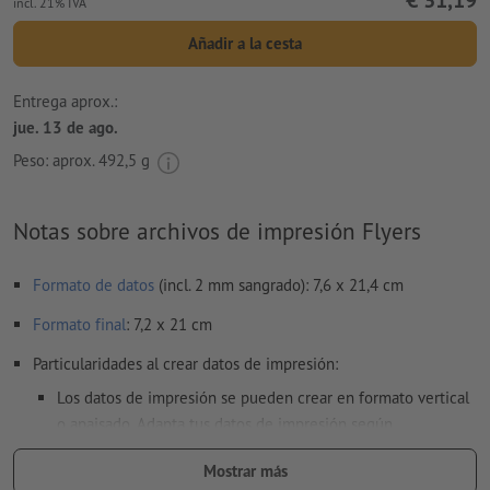
€ 31,19
incl. 21% IVA
Añadir a la cesta
Entrega aprox.:
jue. 13 de ago.
Peso: aprox.
492,5 g
Notas sobre archivos de impresión Flyers
Formato de datos
(incl. 2 mm sangrado): 7,6 x 21,4 cm
Formato
final
: 7,2 x 21 cm
Particularidades al crear datos de impresión:
Los datos de impresión se pueden crear en formato vertical
o apaisado. Adapta tus datos de impresión según
corresponda.
Mostrar más
para que el motivo no se vea cabeza abajo en el producto