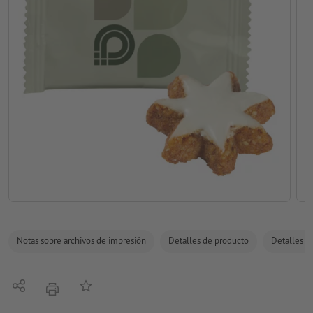
Notas sobre archivos de impresión
Detalles de producto
Detalles de
Compartir
Añadir a lista de favoritos
imprimir