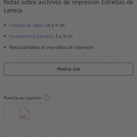
Notas sobre archivos de impresión Estrellas de
canela
Formato de datos
: 14 x 9 cm
Formato final (cerrado)
: 5 x 9 cm
Particularidades al crear datos de impresión:
Las declaraciones obligatorias por ley como contenido,
fecha de caducidad mínima y fabricante/responsable(s) de la
Mostrar más
comercialización se agregan de manera automática durante
el proceso de producción.
Ten en cuenta las áreas
identificadas en la ficha de datos y en la plantilla de
impresión
Plantillas de impresión
respeta las
disposiciones legales relativas a embalajes impresos para
alimentos
Por favor, elimina el contorno de troquelado de la plantilla