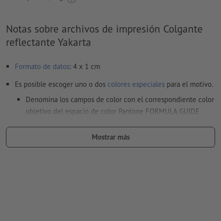
Notas sobre archivos de impresión Colgante
reflectante Yakarta
Formato de datos
: 4 x 1 cm
Es posible escoger uno o dos
colores especiales
para el motivo.
Denomina los campos de color con el correspondiente color
objetivo del espacio de color Pantone FORMULA GUIDE
Solid Coated (p.e. «Pantone 286 C»).
Mostrar más
No son posibles los colores metálicos ni neón.
Son posibles los colores de impresión oro (Pantone 871 C) y
plata (Pantone 877 C). Para ello, denomina el color sólido
creado en tus datos de impresión como «gold» (oro) o
«silver» (plata)
al
imprimir con color blanco
, el material de soporte puede