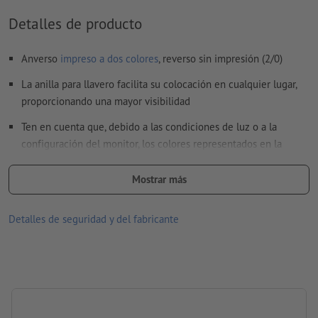
translucirse
Detalles de producto
El archivo PDF listo para imprimir solo puede contener
vectores; no son aptas las imágenes y plantillas con
Anverso
impreso a dos colores
, reverso sin impresión (2/0)
extensión JPEG o TIFF
La anilla para llavero facilita su colocación en cualquier lugar,
Encontrarás más información y consejos sobre
proporcionando una mayor visibilidad
datos vectoriales
en nuestro centro de ayuda.
Ten en cuenta que, debido a las condiciones de luz o a la
No corregimos las
faltas de ortografía y de sintaxis
configuración del monitor, los colores representados en la
pantalla pueden diferir de los colores reales del producto.
¿Cómo creo archivos de impresión correctamente?
Mostrar más
Material: poliéster
Embalaje: no se embala individualmente
Detalles de seguridad y del fabricante
procesamiento: tampografía
Área de impresión: en un lado, centrado