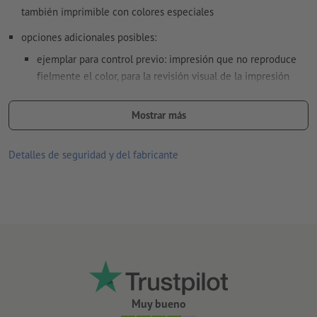
Los
comentarios
serán eliminados y no se imprimen
también imprimible con colores especiales
El contenido en los
campos de formulario
se imprime
opciones adicionales posibles:
Grosor del lomo: 3 mm
ejemplar para control previo: impresión que no reproduce
fielmente el color, para la revisión visual de la impresión
(orden de las páginas), colocación y posicionamiento de las
¿Cómo creo archivos de impresión correctamente?
páginas
Mostrar más
prueba de color de portada: impresión digital con
reproducción fiel del color de la portada según ISO 12647-2
Detalles de seguridad y del fabricante
se envía a la dirección de facturación indicada
el encolado se realiza según la dirección de lectura y
orientación de la maquetación
los agujeros se perforan según la dirección de lectura y la
orientación de la maquetación
Nota:
la perforación óptima se realiza según norma DIN (ISO
Muy bueno
838).