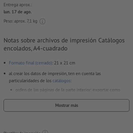
Entrega aprox.:
lun. 17 de ago.
Peso: aprox.
7,1 kg
Notas sobre archivos de impresión Catálogos
encolados, A4-cuadrado
Formato final (cerrado)
: 21 x 21 cm
al crear los datos de impresión, ten en cuenta las
particularidades de los
catálogos
:
orden de las páginas de la parte interior: exportar como
archivo PDF con páginas individuales consecutivas
Mostrar más
orden de las páginas de la cubierta: crear y exportar como
páginas dobles listas (incluso ancho del lomo)
Acabado de parte
cubierta: ten en cuenta nuestras
indicaciones relativas a la creación de datos de impresión