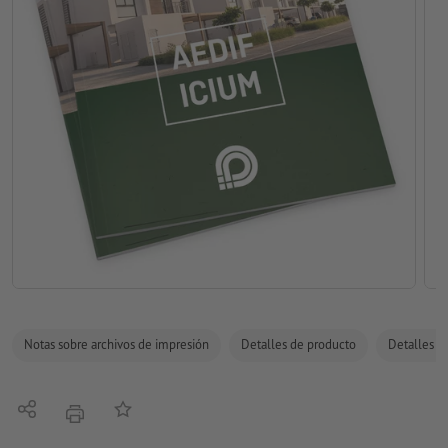
Notas sobre archivos de impresión
Detalles de producto
Detalles de
Compartir
Añadir a lista de favoritos
imprimir