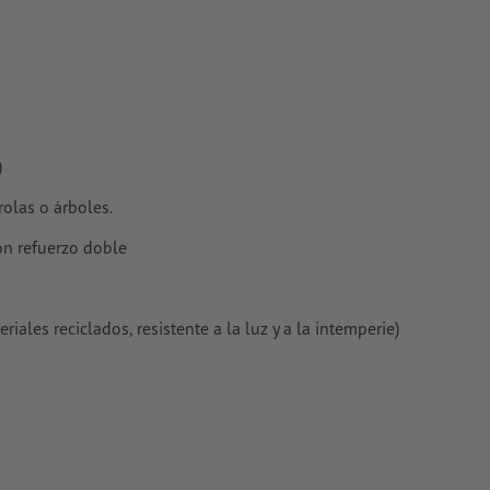
s estucados,
)
rolas o árboles.
con refuerzo doble
riales reciclados, resistente a la luz y a la intemperie)