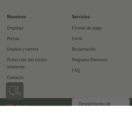
Nosotros
Servicios
Empresa
Formas de pago
Prensa
Envío
Empleo y carrera
Reclamación
Protección del medio
Programa Premium
ambiente
FAQ
Contacto
Desistimiento de
España
contrato