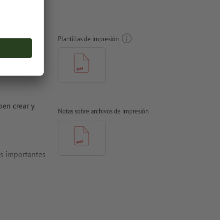
Plantillas de impresión
ben crear y
Notas sobre archivos de impresión
es importantes
e del formato
rtidas en