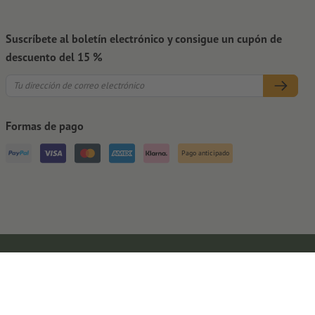
Suscríbete al boletín electrónico y consigue un cupón de
descuento del 15 %
Formas de pago
Pago anticipado
Aviso legal
CGC
Protección de datos