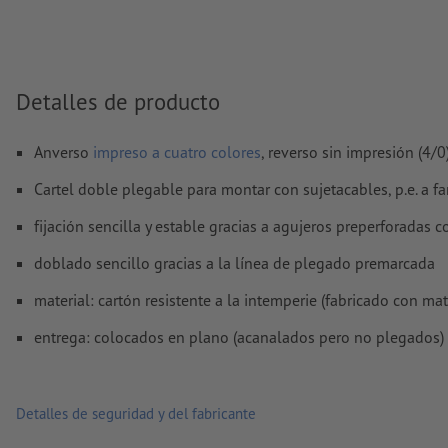
Modo de color:
CMYK, FOGRA51 (PSO Coated v3) para papele
FOGRA52 (PSO Uncoated v3 FOGRA52) para papel no cuché
No corregimos las
faltas de ortografía y de sintaxis
Detalles de producto
No corregimos los
ajustes de sobreimpresión
Los
comentarios
serán eliminados y no se imprimen
Anverso
impreso a cuatro colores
, reverso sin impresión (4/0
El contenido en los
campos de formulario
se imprime
Cartel doble plegable para montar con sujetacables, p.e. a fa
fijación sencilla y estable gracias a agujeros preperforadas 
¿Cómo creo archivos de impresión correctamente?
doblado sencillo gracias a la línea de plegado premarcada
material: cartón resistente a la intemperie (fabricado con mate
entrega: colocados en plano (acanalados pero no plegados)
Detalles de seguridad y del fabricante