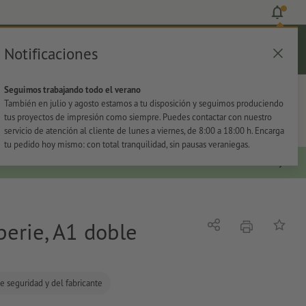
Notificaciones
Iniciar sesión
Ayuda
Lista de favoritos
Cesta
Seguimos trabajando todo el verano
s
Oficina
Adhesivos
También en julio y agosto estamos a tu disposición y seguimos produciendo
tus proyectos de impresión como siempre. Puedes contactar con nuestro
servicio de atención al cliente de lunes a viernes, de 8:00 a 18:00 h. Encarga
tu pedido hoy mismo: con total tranquilidad, sin pausas veraniegas.
perie, A1 doble
imprimir
Compartir
Añadir a
e seguridad y del fabricante