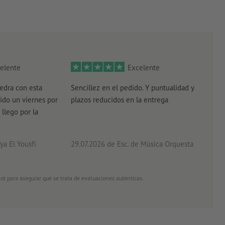
elente
Excelente
edra con esta
Sencillez en el pedido. Y puntualidad y
El r
ido un viernes por
plazos reducidos en la entrega
el e
 llego por la
acab
a El Yousfi
29.07.2026
de Esc. de Música Orquesta
26.0
ot para asegurar que se trata de evaluaciones auténticas.