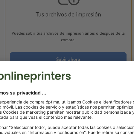
Tus archivos de impresión
Puedes subir tus archivos de impresión antes o después de la
compra.
Subir ahora
Entrega aprox.:
€ 264,54
mar. 25 de ago.
sin IVA
Peso: aprox.
15,51 kg