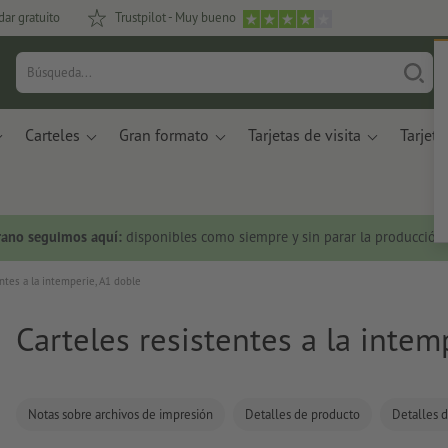
dar gratuito
Trustpilot - Muy bueno
Carteles
Gran formato
Tarjetas de visita
Tarjeta
rano seguimos aquí:
disponibles como siempre y sin parar la producción.
ntes a la intemperie, A1 doble
Carteles resistentes a la intem
Notas sobre archivos de impresión
Detalles de producto
Detalles d