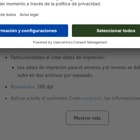
Notas sobre archivos de impresión Carteles
resistentes a la intemperie, A1 doble
Formato de datos
(incl. 2 mm sangrado): 59,8 x 84,5 cm
Formato
final
: 59,4 x 84,1 cm
Particularidades al crear datos de impresión:
Los datos de impresión para el anverso y el reverso se de
subir en dos archivos por separado.
Resolución:
200 dpi
Aplicar a todo el perímetro 2 mm
sangrado
, las informacion
deben tener al menos 4 mm de separación respecto del bord
final
Mostrar más
Las fuentes
han de estar completamente incrustadas o conve
curvas