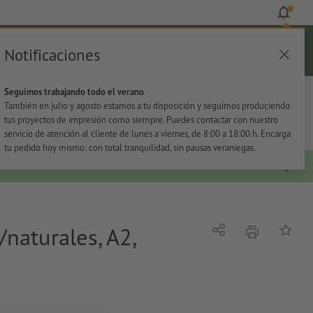
Notificaciones
Iniciar sesión
Ayuda
Lista de favoritos
Cesta
Seguimos trabajando todo el verano
s
Oficina
Adhesivos
También en julio y agosto estamos a tu disposición y seguimos produciendo
tus proyectos de impresión como siempre. Puedes contactar con nuestro
servicio de atención al cliente de lunes a viernes, de 8:00 a 18:00 h. Encarga
tu pedido hoy mismo: con total tranquilidad, sin pausas veraniegas.
naturales, A2,
imprimir
Compartir
Añadir a