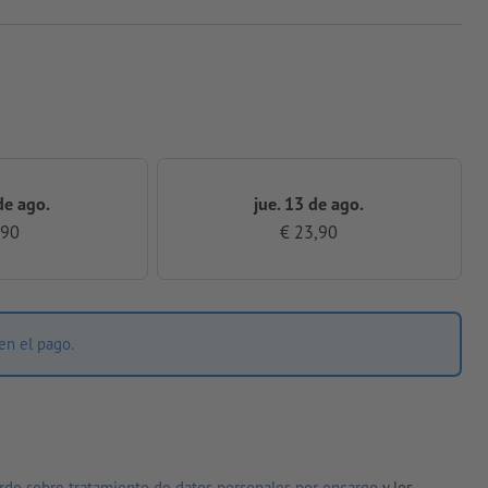
de ago.
jue. 13 de ago.
,90
€ 23,90
en el pago.
rdo sobre tratamiento de datos personales por encargo
y los