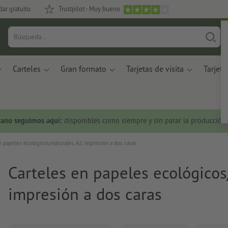
dar gratuito
Trustpilot - Muy bueno
Carteles
Gran formato
Tarjetas de visita
Tarjeta
rano seguimos aquí:
disponibles como siempre y sin parar la producción.
n papeles ecológicos/naturales, A2, impresión a dos caras
Carteles en papeles ecológicos/
impresión a dos caras