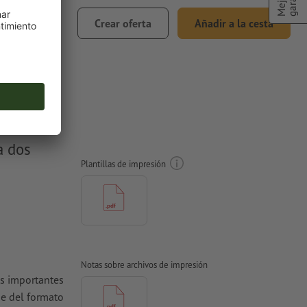
€ 53,85
Crear oferta
Añadir a la cesta
incl. 21% IVA
en
a dos
Plantillas de impresión
Notas sobre archivos de impresión
es importantes
e del formato