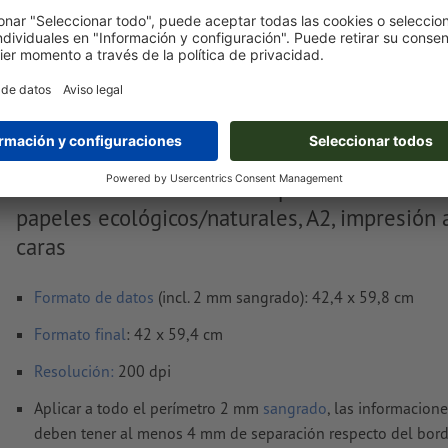
Entrega aprox.:
€ 44,50
mar. 18 de ago.
sin IVA
Peso: aprox.
499 g
Notas sobre archivos de impresión Carteles 
papeles ecológicos/naturales, A2, impresión 
caras
Formato de datos
(incl. 2 mm sangrado): 42,4 x 59,8 cm
Formato
final
: 42 x 59,4 cm
Resolución:
200 dpi
Aplicar a todo el perímetro 2 mm
sangrado
, las informacion
deben tener al menos 4 mm de separación respecto del bord