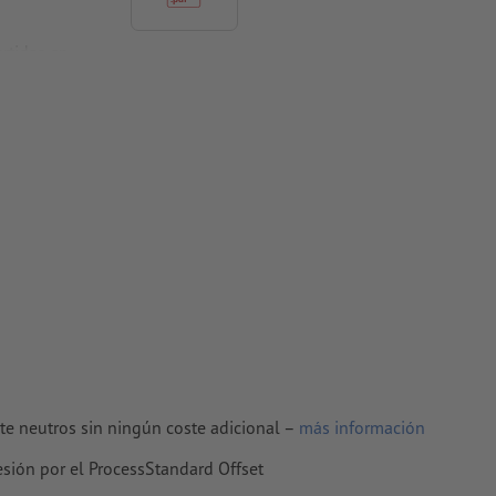
rtidas en
 para papel
te neutros sin ningún coste adicional –
más información
resión por el ProcessStandard Offset