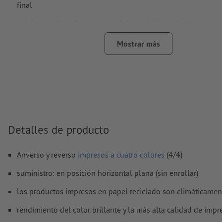
final
Las fuentes
han de estar completamente incrustadas o conve
curvas
Mostrar más
Modo de color:
CMYK, FOGRA52 (PSO Uncoated v3 FOGRA52)
no cuché
No corregimos las
faltas de ortografía y de sintaxis
No corregimos los
ajustes de sobreimpresión
Los
comentarios
serán eliminados y no se imprimen
Detalles de producto
El contenido en los
campos de formulario
se imprime
Anverso y reverso
impresos a cuatro colores
(4/4)
¿Cómo creo archivos de impresión correctamente?
suministro: en posición horizontal plana (sin enrollar)
los productos impresos en papel reciclado son climáticamen
rendimiento del color brillante y la más alta calidad de imp