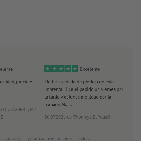
elente
Excelente
calidad, precio y
Me he quedado de piedra con esta
Senc
imprenta. Hice el pedido un viernes por
plaz
la tarde y el lunes me llego por la
manana. No ...
ISCO JAVIER DIAZ
UE
30.07.2026
de Thouraya El Yousfi
29.0
ot para asegurar que se trata de evaluaciones auténticas.