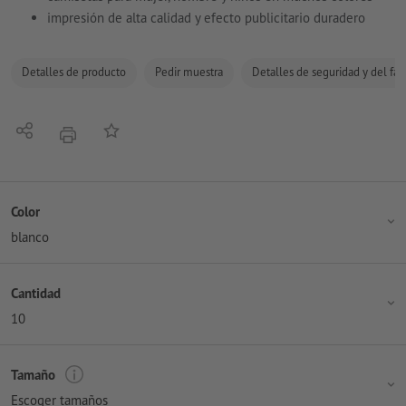
impresión de alta calidad y efecto publicitario duradero
Detalles de producto
Pedir muestra
Detalles de seguridad y del fab
Compartir
Añadir a lista de favoritos
imprimir
Color
blanco
Cantidad
10
Tamaño
Escoger tamaños