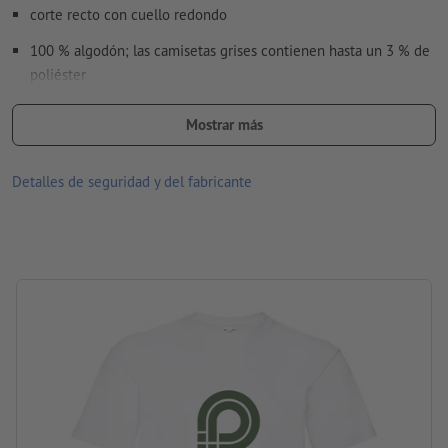
corte recto con cuello redondo
100 % algodón; las camisetas grises contienen hasta un 3 % de
poliéster
El hilo Belcoro® utilizado logra una superficie de impresión
Mostrar más
más firme y limpia.
disponibles en diversos tamaños y colores
Detalles de seguridad y del fabricante
parte delantera y/o trasera imprimible a elección en variados
motivos
Lavable hasta una temperatura máxima de 30 °C. Antes de lavar,
dar vuelta lo de adentro hacia fuera, para que el impreso quede
adentro.
Gramaje: 205 g/m² (blanco: 190 g/m²)
marca: Fruit of the Loom
procesamiento: serigrafía