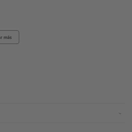
a
r más
r, dar vuelta lo de adentro hacia fuera, para que el impreso