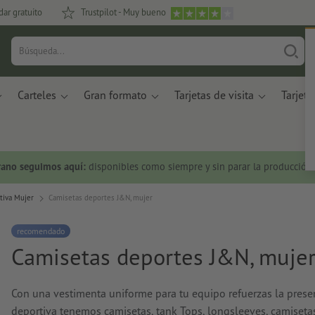
dar gratuito
Trustpilot - Muy bueno
Carteles
Gran formato
Tarjetas de visita
Tarjeta
rano seguimos aquí:
disponibles como siempre y sin parar la producción.
tiva Mujer
Camisetas deportes J&N, mujer
recomendado
Camisetas deportes J&N, muje
Con una vestimenta uniforme para tu equipo refuerzas la presen
deportiva tenemos camisetas, tank Tops, longsleeves, camisetas