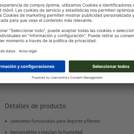
compra.
Subir ahora
Entrega aprox.:
€ 134,99
lun. 24 de ago.
sin IVA
Peso: aprox.
1,2 kg
Detalles de producto
camisetas funcionales para deporte y fitness
transpirables y regulan la humedad