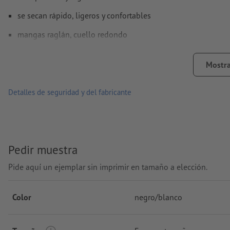
se secan rápido, ligeros y confortables
mangas raglán, cuello redondo
costuras flatlock de colores contrastantes en pecho y espald
Mostra
entallado leve
planchar con temperatura máxima de plancha de 110 °C
Detalles de seguridad y del fabricante
Lavable hasta una temperatura máxima de 30 °C. Antes de lava
quede adentro.
no blanquear
Pedir muestra
no limpiar en seco
Pide aquí un ejemplar sin imprimir en tamaño a elección.
no secar en máquina secadora
Color
negro/blanco
disponibles en diversos tamaños y colores
Gramaje: 130 g/m²