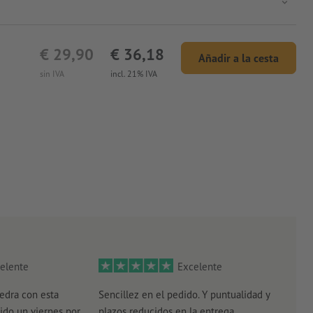
€ 29,90
€ 36,18
Añadir a la cesta
sin IVA
incl. 21% IVA
elente
Excelente
edra con esta
Sencillez en el pedido. Y puntualidad y
El r
ido un viernes por
plazos reducidos en la entrega
el e