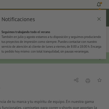
Notificaciones
Iniciar sesión
Ayuda
Lista de favoritos
Cesta
Seguimos trabajando todo el verano
s
Oficina
Adhesivos
También en julio y agosto estamos a tu disposición y seguimos produciendo
tus proyectos de impresión como siempre. Puedes contactar con nuestro
servicio de atención al cliente de lunes a viernes, de 8:00 a 18:00 h. Encarga
tu pedido hoy mismo: con total tranquilidad, sin pausas veraniegas.
imprimir
Compartir
Añadir a
r
cia de tu marca y tu espíritu de equipo. En nuestra gama
 funcionales, camisetas para correr y shorts que aportan la