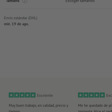
Tamaño
Escoger tamaños
marca: J&N
Envío estándar (DHL)
mié. 19 de ago.
Excelente
Exc
Muy buen trabajo, en calidad, precio y
Me he quedado de pi
tiempo
imprenta. Hice el ped